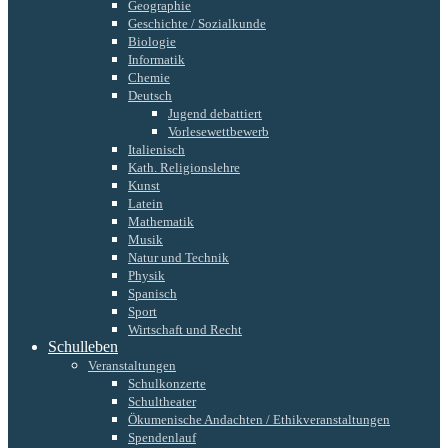
Geographie
Geschichte / Sozialkunde
Biologie
Informatik
Chemie
Deutsch
Jugend debattiert
Vorlesewettbewerb
Italienisch
Kath. Religionslehre
Kunst
Latein
Mathematik
Musik
Natur und Technik
Physik
Spanisch
Sport
Wirtschaft und Recht
Schulleben
Veranstaltungen
Schulkonzerte
Schultheater
Ökumenische Andachten / Ethikveranstaltungen
Spendenlauf