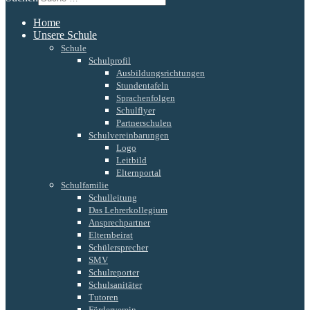
Home
Unsere Schule
Schule
Schulprofil
Ausbildungsrichtungen
Stundentafeln
Sprachenfolgen
Schulflyer
Partnerschulen
Schulvereinbarungen
Logo
Leitbild
Elternportal
Schulfamilie
Schulleitung
Das Lehrerkollegium
Ansprechpartner
Elternbeirat
Schülersprecher
SMV
Schulreporter
Schulsanitäter
Tutoren
Förderverein