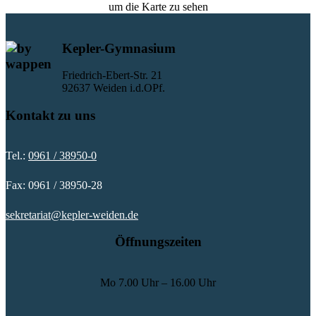
um die Karte zu sehen
Kepler-Gymnasium
Friedrich-Ebert-Str. 21
92637 Weiden i.d.OPf.
Kontakt zu uns
Tel.:
0961 / 38950-0
Fax: 0961 / 38950-28
sekretariat@kepler-weiden.de
Öffnungszeiten
Mo
7.00 Uhr – 16.00 Uhr