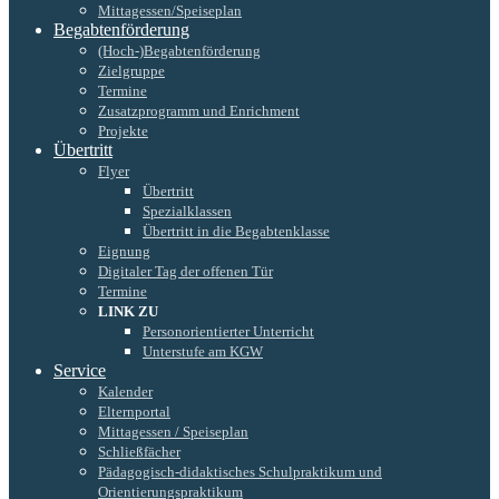
Mittagessen/Speiseplan
Begabtenförderung
(Hoch-)Begabtenförderung
Zielgruppe
Termine
Zusatzprogramm und Enrichment
Projekte
Übertritt
Flyer
Übertritt
Spezialklassen
Übertritt in die Begabtenklasse
Eignung
Digitaler Tag der offenen Tür
Termine
LINK ZU
Personorientierter Unterricht
Unterstufe am KGW
Service
Kalender
Elternportal
Mittagessen / Speiseplan
Schließfächer
Pädagogisch-didaktisches Schulpraktikum und
Orientierungspraktikum