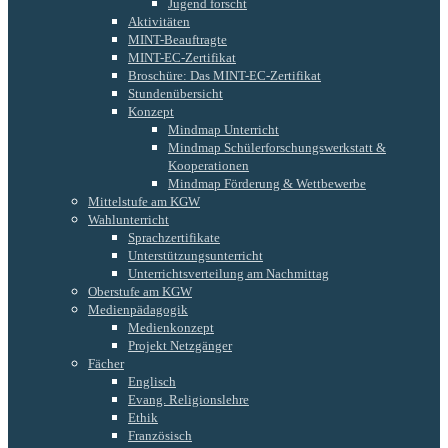
Jugend forscht
Aktivitäten
MINT-Beauftragte
MINT-EC-Zertifikat
Broschüre: Das MINT-EC-Zertifikat
Stundenübersicht
Konzept
Mindmap Unterricht
Mindmap Schülerforschungswerkstatt &
Kooperationen
Mindmap Förderung & Wettbewerbe
Mittelstufe am KGW
Wahlunterricht
Sprachzertifikate
Unterstützungsunterricht
Unterrichtsverteilung am Nachmittag
Oberstufe am KGW
Medienpädagogik
Medienkonzept
Projekt Netzgänger
Fächer
Englisch
Evang. Religionslehre
Ethik
Französisch