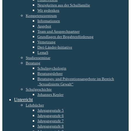
Neuigkeiten aus der Schulfamilie
Wir gedenken
Kompetenzzentrum
Informationen
Angebot
Team und Ansprechpartner
Grundlagen der Begabtenförderung
Vernetzung
Drei-Länder-Initiative
LemaS
Studienseminar
Beratung
Schulpsychologin
Beratungslehrer
Beratungs- und Präventionsangebote im Bereich
„Sexualisierte Gewalt“
Schulgeschichte
Johannes Kepler
Unterricht
Lehrbücher
Jahrgangsstufe 5
Jahrgangsstufe 6
Jahrgangsstufe 7
Jahrgangsstufe 8