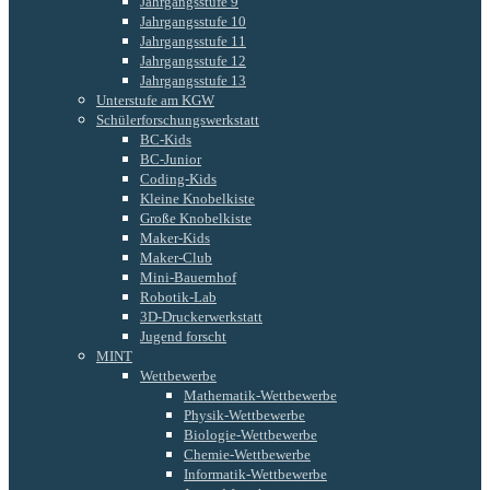
Jahrgangsstufe 9
Jahrgangsstufe 10
Jahrgangsstufe 11
Jahrgangsstufe 12
Jahrgangsstufe 13
Unterstufe am KGW
Schülerforschungswerkstatt
BC-Kids
BC-Junior
Coding-Kids
Kleine Knobelkiste
Große Knobelkiste
Maker-Kids
Maker-Club
Mini-Bauernhof
Robotik-Lab
3D-Druckerwerkstatt
Jugend forscht
MINT
Wettbewerbe
Mathematik-Wettbewerbe
Physik-Wettbewerbe
Biologie-Wettbewerbe
Chemie-Wettbewerbe
Informatik-Wettbewerbe