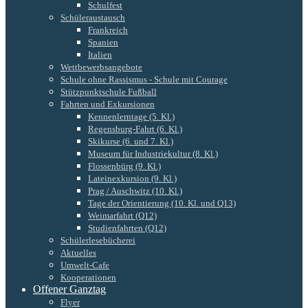
Schulfest
Schüleraustausch
Frankreich
Spanien
Italien
Wettbewerbsangebote
Schule ohne Rassismus - Schule mit Courage
Stützpunktschule Fußball
Fahrten und Exkursionen
Kennenlerntage (5. Kl.)
Regensburg-Fahrt (6. Kl.)
Skikurse (6. und 7. Kl.)
Museum für Industriekultur (8. Kl.)
Flossenbürg (9. Kl.)
Lateinexkursion (9. Kl.)
Prag / Auschwitz (10. Kl.)
Tage der Orientierung (10. Kl. und Q13)
Weimarfahrt (Q12)
Studienfahrten (Q12)
Schülerlesebücherei
Aktuelles
Umwelt-Cafe
Kooperationen
Offener Ganztag
Flyer