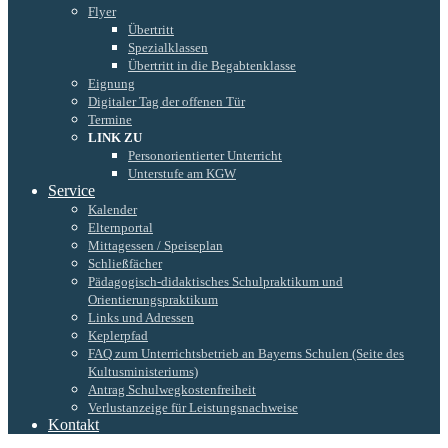
Flyer
Übertritt
Spezialklassen
Übertritt in die Begabtenklasse
Eignung
Digitaler Tag der offenen Tür
Termine
LINK ZU
Personorientierter Unterricht
Unterstufe am KGW
Service
Kalender
Elternportal
Mittagessen / Speiseplan
Schließfächer
Pädagogisch-didaktisches Schulpraktikum und
Orientierungspraktikum
Links und Adressen
Keplerpfad
FAQ zum Unterrichtsbetrieb an Bayerns Schulen (Seite des
Kultusministeriums)
Antrag Schulwegkostenfreiheit
Verlustanzeige für Leistungsnachweise
Kontakt