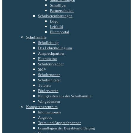
Schulflyer
Partnerschulen
Schulvereinbarungen
Logo
Leitbild
Elternportal
Schulfamilie
Schulleitung
Das Lehrerkollegium
Ansprechpartner
Elternbeirat
Schülersprecher
SMV
Schulreporter
Schulsanitäter
Tutoren
Förderverein
Neuigkeiten aus der Schulfamilie
Wir gedenken
Kompetenzzentrum
Informationen
Angebot
Team und Ansprechpartner
Grundlagen der Begabtenförderung