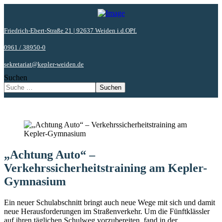
Friedrich-Ebert-Straße 21 | 92637 Weiden i.d.OPf.
0961 / 38950-0
sekretariat@kepler-weiden.de
Suchen
Suchen
„Achtung Auto“ –
Verkehrssicherheitstraining am Kepler-
Gymnasium
Ein neuer Schulabschnitt bringt auch neue Wege mit sich und damit
neue Herausforderungen im Straßenverkehr. Um die Fünftklässler
auf ihren täglichen Schulweg vorzubereiten, fand in der