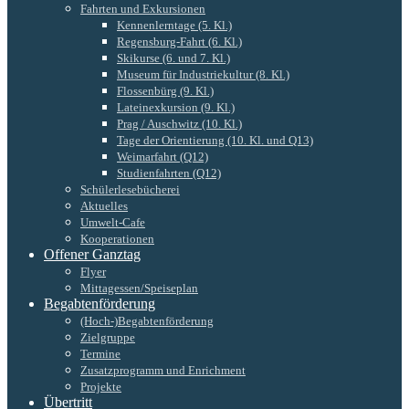
Fahrten und Exkursionen
Kennenlerntage (5. Kl.)
Regensburg-Fahrt (6. Kl.)
Skikurse (6. und 7. Kl.)
Museum für Industriekultur (8. Kl.)
Flossenbürg (9. Kl.)
Lateinexkursion (9. Kl.)
Prag / Auschwitz (10. Kl.)
Tage der Orientierung (10. Kl. und Q13)
Weimarfahrt (Q12)
Studienfahrten (Q12)
Schülerlesebücherei
Aktuelles
Umwelt-Cafe
Kooperationen
Offener Ganztag
Flyer
Mittagessen/Speiseplan
Begabtenförderung
(Hoch-)Begabtenförderung
Zielgruppe
Termine
Zusatzprogramm und Enrichment
Projekte
Übertritt