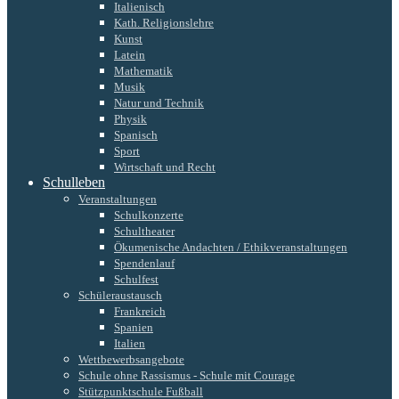
Italienisch
Kath. Religionslehre
Kunst
Latein
Mathematik
Musik
Natur und Technik
Physik
Spanisch
Sport
Wirtschaft und Recht
Schulleben
Veranstaltungen
Schulkonzerte
Schultheater
Ökumenische Andachten / Ethikveranstaltungen
Spendenlauf
Schulfest
Schüleraustausch
Frankreich
Spanien
Italien
Wettbewerbsangebote
Schule ohne Rassismus - Schule mit Courage
Stützpunktschule Fußball