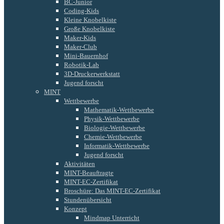
BC-Junior
Coding-Kids
Kleine Knobelkiste
Große Knobelkiste
Maker-Kids
Maker-Club
Mini-Bauernhof
Robotik-Lab
3D-Druckerwerkstatt
Jugend forscht
MINT
Wettbewerbe
Mathematik-Wettbewerbe
Physik-Wettbewerbe
Biologie-Wettbewerbe
Chemie-Wettbewerbe
Informatik-Wettbewerbe
Jugend forscht
Aktivitäten
MINT-Beauftragte
MINT-EC-Zertifikat
Broschüre: Das MINT-EC-Zertifikat
Stundenübersicht
Konzept
Mindmap Unterricht