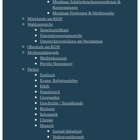
Mindmap Schülerforschungswerkstatt &
Kooperationen
Mindmap Förderung & Wettbewerbe
Mittelstufe am KGW
Wahlunterricht
Sprachzertifikate
Unterstützungsunterricht
Unterrichtsverteilung am Nachmittag
Oberstufe am KGW
Medienpädagogik
Medienkonzept
Projekt Netzgänger
Fächer
Englisch
Evang. Religionslehre
Ethik
Französisch
Geographie
Geschichte / Sozialkunde
Biologie
Informatik
Chemie
Deutsch
Jugend debattiert
Vorlesewettbewerb