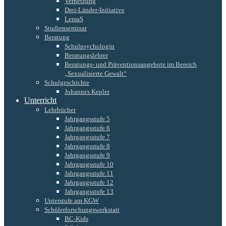
Vernetzung
Drei-Länder-Initiative
LemaS
Studienseminar
Beratung
Schulpsychologin
Beratungslehrer
Beratungs- und Präventionsangebote im Bereich
„Sexualisierte Gewalt“
Schulgeschichte
Johannes Kepler
Unterricht
Lehrbücher
Jahrgangsstufe 5
Jahrgangsstufe 6
Jahrgangsstufe 7
Jahrgangsstufe 8
Jahrgangsstufe 9
Jahrgangsstufe 10
Jahrgangsstufe 11
Jahrgangsstufe 12
Jahrgangsstufe 13
Unterstufe am KGW
Schülerforschungswerkstatt
BC-Kids