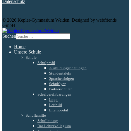
Datenschutz
© 2026 Kepler-Gymnasium Weiden. Designed by webfriends
GmbH
Suchen
Home
Unsere Schule
Schule
Schulprofil
Ausbildungsrichtungen
Stundentafeln
Sprachenfolgen
Schulflyer
Partnerschulen
Schulvereinbarungen
Logo
Leitbild
Elternportal
Schulfamilie
Schulleitung
Das Lehrerkollegium