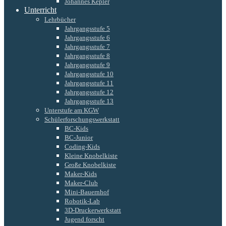
Johannes Kepler
Unterricht
Lehrbücher
Jahrgangsstufe 5
Jahrgangsstufe 6
Jahrgangsstufe 7
Jahrgangsstufe 8
Jahrgangsstufe 9
Jahrgangsstufe 10
Jahrgangsstufe 11
Jahrgangsstufe 12
Jahrgangsstufe 13
Unterstufe am KGW
Schülerforschungswerkstatt
BC-Kids
BC-Junior
Coding-Kids
Kleine Knobelkiste
Große Knobelkiste
Maker-Kids
Maker-Club
Mini-Bauernhof
Robotik-Lab
3D-Druckerwerkstatt
Jugend forscht