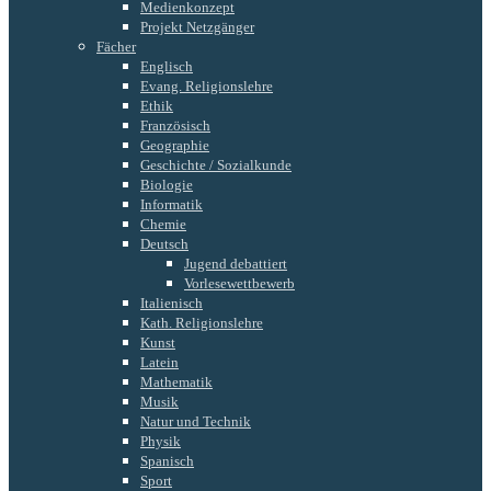
Medienkonzept
Projekt Netzgänger
Fächer
Englisch
Evang. Religionslehre
Ethik
Französisch
Geographie
Geschichte / Sozialkunde
Biologie
Informatik
Chemie
Deutsch
Jugend debattiert
Vorlesewettbewerb
Italienisch
Kath. Religionslehre
Kunst
Latein
Mathematik
Musik
Natur und Technik
Physik
Spanisch
Sport