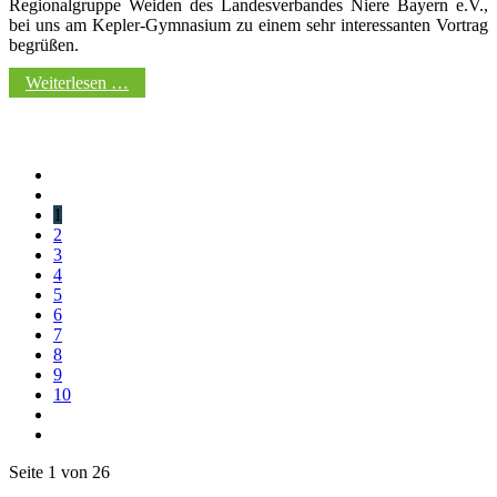
Regionalgruppe Weiden des Landesverbandes Niere Bayern e.V.,
bei uns am Kepler-Gymnasium zu einem sehr interessanten Vortrag
begrüßen.
Weiterlesen …
1
2
3
4
5
6
7
8
9
10
Seite 1 von 26