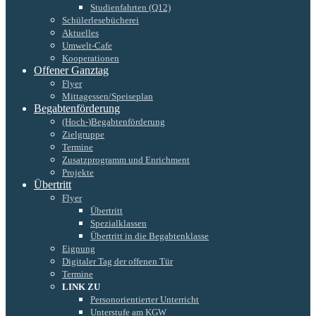
Studienfahrten (Q12)
Schülerlesebücherei
Aktuelles
Umwelt-Cafe
Kooperationen
Offener Ganztag
Flyer
Mittagessen/Speiseplan
Begabtenförderung
(Hoch-)Begabtenförderung
Zielgruppe
Termine
Zusatzprogramm und Enrichment
Projekte
Übertritt
Flyer
Übertritt
Spezialklassen
Übertritt in die Begabtenklasse
Eignung
Digitaler Tag der offenen Tür
Termine
LINK ZU
Personorientierter Unterricht
Unterstufe am KGW