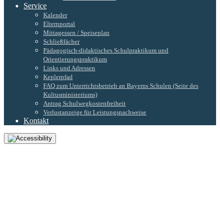
Service
Kalender
Elternportal
Mittagessen / Speiseplan
Schließfächer
Pädagogisch-didaktisches Schulpraktikum und
Orientierungspraktikum
Links und Adressen
Keplerpfad
FAQ zum Unterrichtsbetrieb an Bayerns Schulen (Seite des
Kultusministeriums)
Antrag Schulwegkostenfreiheit
Verlustanzeige für Leistungsnachweise
Kontakt