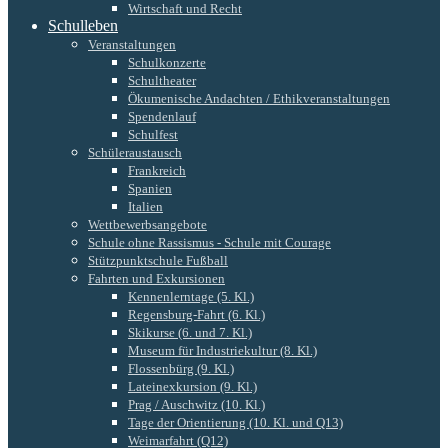
Wirtschaft und Recht
Schulleben
Veranstaltungen
Schulkonzerte
Schultheater
Ökumenische Andachten / Ethikveranstaltungen
Spendenlauf
Schulfest
Schüleraustausch
Frankreich
Spanien
Italien
Wettbewerbsangebote
Schule ohne Rassismus - Schule mit Courage
Stützpunktschule Fußball
Fahrten und Exkursionen
Kennenlerntage (5. Kl.)
Regensburg-Fahrt (6. Kl.)
Skikurse (6. und 7. Kl.)
Museum für Industriekultur (8. Kl.)
Flossenbürg (9. Kl.)
Lateinexkursion (9. Kl.)
Prag / Auschwitz (10. Kl.)
Tage der Orientierung (10. Kl. und Q13)
Weimarfahrt (Q12)