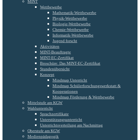
MINT
Wettbewerbe
Mathematik-Wettbewerbe
Physik-Wettbewerbe
Biologie-Wettbewerbe
Chemie-Wettbewerbe
Informatik-Wettbewerbe
Jugend forscht
Aktivitäten
MINT-Beauftragte
MINT-EC-Zertifikat
Broschüre: Das MINT-EC-Zertifikat
Stundenübersicht
Konzept
Mindmap Unterricht
Mindmap Schülerforschungswerkstatt &
Kooperationen
Mindmap Förderung & Wettbewerbe
Mittelstufe am KGW
Wahlunterricht
Sprachzertifikate
Unterstützungsunterricht
Unterrichtsverteilung am Nachmittag
Oberstufe am KGW
Medienpädagogik