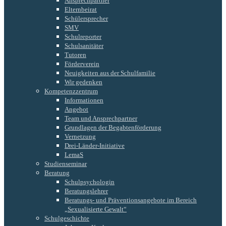
Ansprechpartner
Elternbeirat
Schülersprecher
SMV
Schulreporter
Schulsanitäter
Tutoren
Förderverein
Neuigkeiten aus der Schulfamilie
Wir gedenken
Kompetenzzentrum
Informationen
Angebot
Team und Ansprechpartner
Grundlagen der Begabtenförderung
Vernetzung
Drei-Länder-Initiative
LemaS
Studienseminar
Beratung
Schulpsychologin
Beratungslehrer
Beratungs- und Präventionsangebote im Bereich
„Sexualisierte Gewalt“
Schulgeschichte