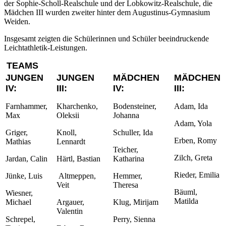
der Sophie-Scholl-Realschule und der Lobkowitz-Realschule, die
Mädchen III wurden zweiter hinter dem Augustinus-Gymnasium
Weiden.
Insgesamt zeigten die Schülerinnen und Schüler beeindruckende
Leichtathletik-Leistungen.
TEAMS
JUNGEN
JUNGEN
MÄDCHEN
MÄDCHEN
IV:
III:
IV:
III:
Farnhammer,
Kharchenko,
Bodensteiner,
Adam, Ida
Max
Oleksii
Johanna
Adam, Yola
Griger,
Knoll,
Schuller, Ida
Erben, Romy
Mathias
Lennardt
Teicher,
Zilch, Greta
Jardan, Calin
Härtl, Bastian
Katharina
Rieder, Emilia
Jünke, Luis
Altmeppen,
Hemmer,
Veit
Theresa
Bäuml,
Wiesner,
Matilda
Michael
Argauer,
Klug, Mirijam
Valentin
Schrepel,
Perry, Sienna