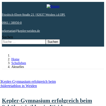
Friedrich-Ebert-Straße 21 | 92637 Weiden i.d.OPf.
0961 / 38950-0
sekretariat@kepler-weiden.de
Suchen
Suchen
Home
Schulleben
Aktuelles
Kepler-Gymnasium erfolgreich beim