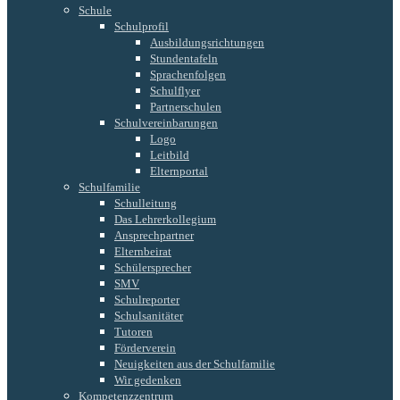
Schule
Schulprofil
Ausbildungsrichtungen
Stundentafeln
Sprachenfolgen
Schulflyer
Partnerschulen
Schulvereinbarungen
Logo
Leitbild
Elternportal
Schulfamilie
Schulleitung
Das Lehrerkollegium
Ansprechpartner
Elternbeirat
Schülersprecher
SMV
Schulreporter
Schulsanitäter
Tutoren
Förderverein
Neuigkeiten aus der Schulfamilie
Wir gedenken
Kompetenzzentrum