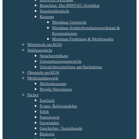
Broschüre: Das MINT-EC-Zertifikat
Stundenübersicht
Konzept
Mindmap Unterricht
Mindmap Schülerforschungswerkstatt &
Kooperationen
Mindmap Förderung & Wettbewerbe
Mittelstufe am KGW
Wahlunterricht
Sprachzertifikate
Unterstützungsunterricht
Unterrichtsverteilung am Nachmittag
Oberstufe am KGW
Medienpädagogik
Medienkonzept
Projekt Netzgänger
Fächer
Englisch
Evang. Religionslehre
Ethik
Französisch
Geographie
Geschichte / Sozialkunde
Biologie