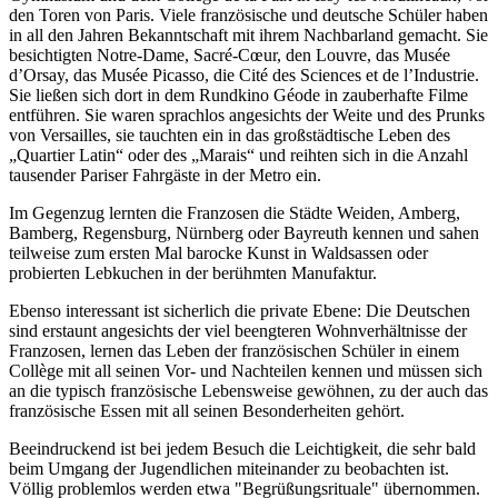
den Toren von Paris. Viele französische und deutsche Schüler haben
in all den Jahren Bekanntschaft mit ihrem Nachbarland gemacht. Sie
besichtigten Notre-Dame, Sacré-Cœur, den Louvre, das Musée
d’Orsay, das Musée Picasso, die Cité des Sciences et de l’Industrie.
Sie ließen sich dort in dem Rundkino Géode in zauberhafte Filme
entführen. Sie waren sprachlos angesichts der Weite und des Prunks
von Versailles, sie tauchten ein in das großstädtische Leben des
„Quartier Latin“ oder des „Marais“ und reihten sich in die Anzahl
tausender Pariser Fahrgäste in der Metro ein.
Im Gegenzug lernten die Franzosen die Städte Weiden, Amberg,
Bamberg, Regensburg, Nürnberg oder Bayreuth kennen und sahen
teilweise zum ersten Mal barocke Kunst in Waldsassen oder
probierten Lebkuchen in der berühmten Manufaktur.
Ebenso interessant ist sicherlich die private Ebene: Die Deutschen
sind erstaunt angesichts der viel beengteren Wohnverhältnisse der
Franzosen, lernen das Leben der französischen Schüler in einem
Collège mit all seinen Vor- und Nachteilen kennen und müssen sich
an die typisch französische Lebensweise gewöhnen, zu der auch das
französische Essen mit all seinen Besonderheiten gehört.
Beeindruckend ist bei jedem Besuch die Leichtigkeit, die sehr bald
beim Umgang der Jugendlichen miteinander zu beobachten ist.
Völlig problemlos werden etwa "Begrüßungsrituale" übernommen.