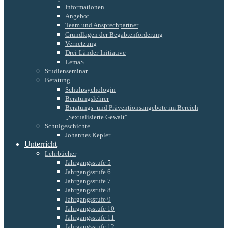
Informationen
Angebot
Team und Ansprechpartner
Grundlagen der Begabtenförderung
Vernetzung
Drei-Länder-Initiative
LemaS
Studienseminar
Beratung
Schulpsychologin
Beratungslehrer
Beratungs- und Präventionsangebote im Bereich
„Sexualisierte Gewalt“
Schulgeschichte
Johannes Kepler
Unterricht
Lehrbücher
Jahrgangsstufe 5
Jahrgangsstufe 6
Jahrgangsstufe 7
Jahrgangsstufe 8
Jahrgangsstufe 9
Jahrgangsstufe 10
Jahrgangsstufe 11
Jahrgangsstufe 12