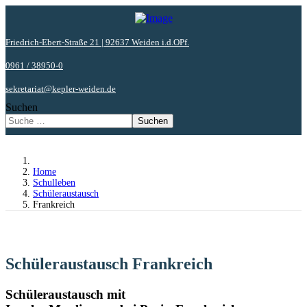
Friedrich-Ebert-Straße 21 | 92637 Weiden i.d.OPf.
0961 / 38950-0
sekretariat@kepler-weiden.de
Suchen
Suchen
Home
Schulleben
Schüleraustausch
Frankreich
Schüleraustausch Frankreich
Schüleraustausch mit