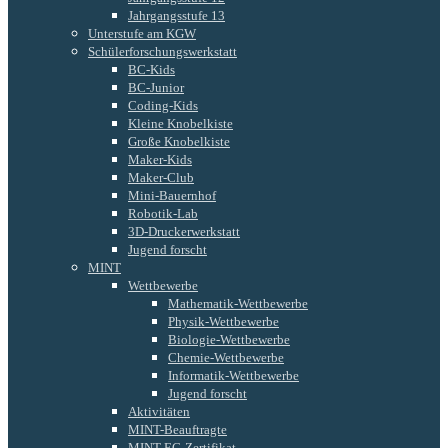
Jahrgangsstufe 13
Unterstufe am KGW
Schülerforschungswerkstatt
BC-Kids
BC-Junior
Coding-Kids
Kleine Knobelkiste
Große Knobelkiste
Maker-Kids
Maker-Club
Mini-Bauernhof
Robotik-Lab
3D-Druckerwerkstatt
Jugend forscht
MINT
Wettbewerbe
Mathematik-Wettbewerbe
Physik-Wettbewerbe
Biologie-Wettbewerbe
Chemie-Wettbewerbe
Informatik-Wettbewerbe
Jugend forscht
Aktivitäten
MINT-Beauftragte
MINT-EC-Zertifikat