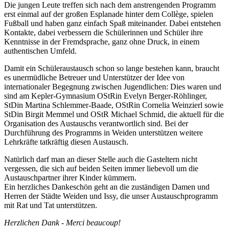
Die jungen Leute treffen sich nach dem anstrengenden Programm
erst einmal auf der großen Esplanade hinter dem Collège, spielen
Fußball und haben ganz einfach Spaß miteinander. Dabei entstehen
Kontakte, dabei verbessern die Schülerinnen und Schüler ihre
Kenntnisse in der Fremdsprache, ganz ohne Druck, in einem
authentischen Umfeld.
Damit ein Schüleraustausch schon so lange bestehen kann, braucht
es unermüdliche Betreuer und Unterstützer der Idee von
internationaler Begegnung zwischen Jugendlichen: Dies waren und
sind am Kepler-Gymnasium OStRin Evelyn Berger-Röhlinger,
StDin Martina Schlemmer-Baade, OStRin Cornelia Weinzierl sowie
StDin Birgit Memmel und OStR Michael Schmid, die aktuell für die
Organisation des Austauschs verantwortlich sind. Bei der
Durchführung des Programms in Weiden unterstützen weitere
Lehrkräfte tatkräftig diesen Austausch.
Natürlich darf man an dieser Stelle auch die Gasteltern nicht
vergessen, die sich auf beiden Seiten immer liebevoll um die
Austauschpartner ihrer Kinder kümmern.
Ein herzliches Dankeschön geht an die zuständigen Damen und
Herren der Städte Weiden und Issy, die unser Austauschprogramm
mit Rat und Tat unterstützen.
Herzlichen Dank - Merci beaucoup!