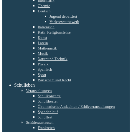
Informatik
Chemie
Deutsch
Jugend debattiert
Vorlesewettbewerb
Italienisch
Kath. Religionslehre
Kunst
Latein
Mathematik
Musik
Natur und Technik
Physik
Spanisch
Sport
Wirtschaft und Recht
Schulleben
Veranstaltungen
Schulkonzerte
Schultheater
Ökumenische Andachten / Ethikveranstaltungen
Spendenlauf
Schulfest
Schüleraustausch
Frankreich