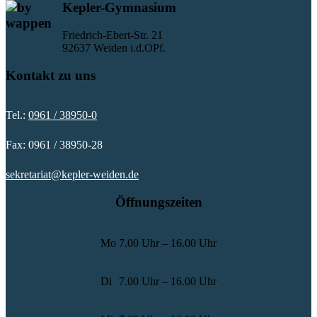
Kepler-Gymnasium
Friedrich-Ebert-Str. 21
92637 Weiden i.d.OPf.
Kontakt zu uns
Tel.:
0961 / 38950-0
Fax: 0961 / 38950-28
sekretariat@kepler-weiden.de
Öffnungszeiten
Mo
7.00 Uhr – 16.00 Uhr
Di
7.00 Uhr – 16.00 Uhr