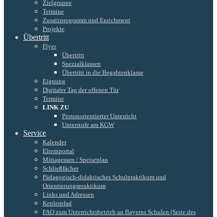
Zielgruppe
Termine
Zusatzprogramm und Enrichment
Projekte
Übertritt
Flyer
Übertritt
Spezialklassen
Übertritt in die Begabtenklasse
Eignung
Digitaler Tag der offenen Tür
Termine
LINK ZU
Personorientierter Unterricht
Unterstufe am KGW
Service
Kalender
Elternportal
Mittagessen / Speiseplan
Schließfächer
Pädagogisch-didaktisches Schulpraktikum und
Orientierungspraktikum
Links und Adressen
Keplerpfad
FAQ zum Unterrichtsbetrieb an Bayerns Schulen (Seite des