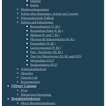
Spanien
Italien
Wettbewerbsangebote
Schule ohne Rassismus - Schule mit Courage
Stützpunktschule Fußball
Fahrten und Exkursionen
Kennenlerntage (5. Kl.)
Regensburg-Fahrt (6. Kl.)
Skikurse (6. und 7. Kl.)
Museum für Industriekultur (8. Kl.)
Flossenbürg (9. Kl.)
Lateinexkursion (9. Kl.)
Prag / Auschwitz (10. Kl.)
Tage der Orientierung (10. Kl. und Q13)
Weimarfahrt (Q12)
Studienfahrten (Q12)
Schülerlesebücherei
Aktuelles
Umwelt-Cafe
Kooperationen
Offener Ganztag
Flyer
Mittagessen/Speiseplan
Begabtenförderung
(Hoch-)Begabtenförderung