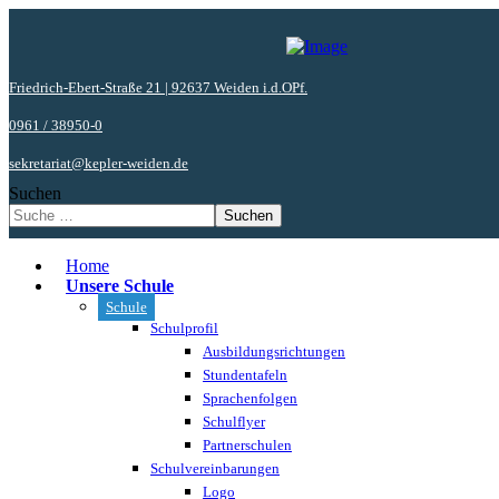
Friedrich-Ebert-Straße 21 | 92637 Weiden i.d.OPf.
0961 / 38950-0
sekretariat@kepler-weiden.de
Suchen
Suchen
Home
Unsere Schule
Schule
Schulprofil
Ausbildungsrichtungen
Stundentafeln
Sprachenfolgen
Schulflyer
Partnerschulen
Schulvereinbarungen
Logo