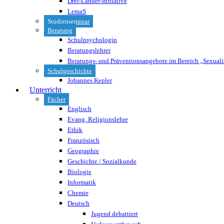
Drei-Länder-Initiative
LemaS
Studienseminar
Beratung
Schulpsychologin
Beratungslehrer
Beratungs- und Präventionsangebote im Bereich „Sexuali
Schulgeschichte
Johannes Kepler
Unterricht
Fächer
Englisch
Evang. Religionslehre
Ethik
Französisch
Geographie
Geschichte / Sozialkunde
Biologie
Informatik
Chemie
Deutsch
Jugend debattiert