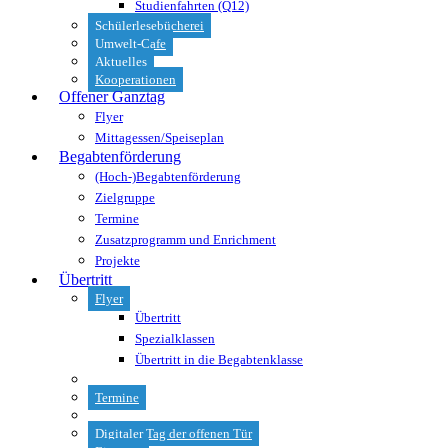
Studienfahrten (Q12)
Schülerlesebücherei
Umwelt-Cafe
Aktuelles
Kooperationen
Offener Ganztag
Flyer
Mittagessen/Speiseplan
Begabtenförderung
(Hoch-)Begabtenförderung
Zielgruppe
Termine
Zusatzprogramm und Enrichment
Projekte
Übertritt
Flyer
Übertritt
Spezialklassen
Übertritt in die Begabtenklasse
Termine
Digitaler Tag der offenen Tür