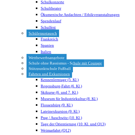
Schulkonzerte
Schultheater
Ökumenische Andachten / Ethikveranstaltungen
Spendenlauf
Schulfest
Schüleraustausch
Frankreich
Spanien
Italien
Wettbewerbsangebote
Schule ohne Rassismus - Schule mit Courage
Stützpunktschule Fußball
Fahrten und Exkursionen
Kennenlerntage (5. Kl.)
Regensburg-Fahrt (6. Kl.)
Skikurse (6. und 7. Kl.)
Museum für Industriekultur (8. Kl.)
Flossenbürg (9. Kl.)
Lateinexkursion (9. Kl.)
Prag / Auschwitz (10. Kl.)
Tage der Orientierung (10. Kl. und Q13)
Weimarfahrt (Q12)