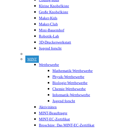
Kleine Knobelkiste
Große Knobelkiste
Maker-Kids
Maker-Club
Mini-Bauernhof
Robotik-Lab
3D-Druckerwerkstatt
Jugend forscht
MINT
Wettbewerbe
Mathematik-Wettbewerbe
Physik-Wettbewerbe
Biologie-Wettbewerbe
Chemie-Wettbewerbe
Informatik-Wettbewerbe
Jugend forscht
Aktivitäten
MINT-Beauftragte
MINT-EC-Zertifikat
Broschüre: Das MINT-EC-Zertifikat