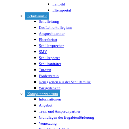
Leitbild
Elternportal
Schulfamilie
Schulleitung
Das Lehrerkollegium
Ansprechpartner
Elternbeirat
Schülersprecher
SMV
Schulreporter
Schulsanitäter
Tutoren
Förderverein
Neuigkeiten aus der Schulfamilie
Wir gedenken
Kompetenzzentrum
Informationen
Angebot
Team und Ansprechpartner
Grundlagen der Begabtenförderung
Vernetzung