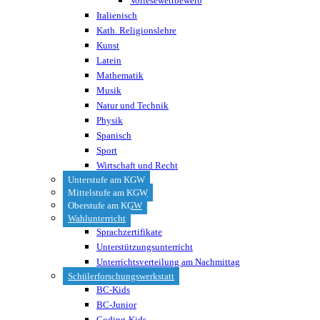
Vorlesewettbewerb
Italienisch
Kath. Religionslehre
Kunst
Latein
Mathematik
Musik
Natur und Technik
Physik
Spanisch
Sport
Wirtschaft und Recht
Unterstufe am KGW
Mittelstufe am KGW
Oberstufe am KGW
Wahlunterricht
Sprachzertifikate
Unterstützungsunterricht
Unterrichtsverteilung am Nachmittag
Schülerforschungswerkstatt
BC-Kids
BC-Junior
Coding-Kids