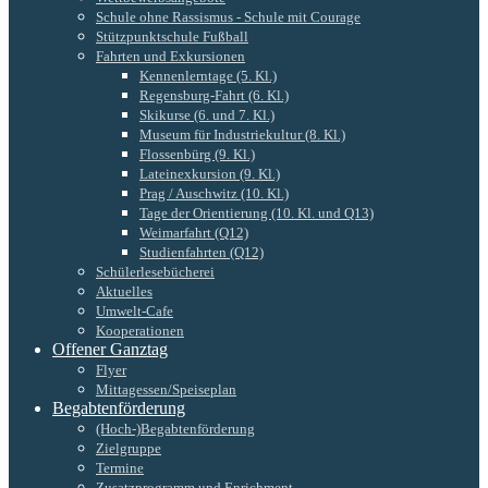
Schule ohne Rassismus - Schule mit Courage
Stützpunktschule Fußball
Fahrten und Exkursionen
Kennenlerntage (5. Kl.)
Regensburg-Fahrt (6. Kl.)
Skikurse (6. und 7. Kl.)
Museum für Industriekultur (8. Kl.)
Flossenbürg (9. Kl.)
Lateinexkursion (9. Kl.)
Prag / Auschwitz (10. Kl.)
Tage der Orientierung (10. Kl. und Q13)
Weimarfahrt (Q12)
Studienfahrten (Q12)
Schülerlesebücherei
Aktuelles
Umwelt-Cafe
Kooperationen
Offener Ganztag
Flyer
Mittagessen/Speiseplan
Begabtenförderung
(Hoch-)Begabtenförderung
Zielgruppe
Termine
Zusatzprogramm und Enrichment