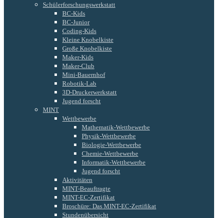
Schülerforschungswerkstatt
BC-Kids
BC-Junior
Coding-Kids
Kleine Knobelkiste
Große Knobelkiste
Maker-Kids
Maker-Club
Mini-Bauernhof
Robotik-Lab
3D-Druckerwerkstatt
Jugend forscht
MINT
Wettbewerbe
Mathematik-Wettbewerbe
Physik-Wettbewerbe
Biologie-Wettbewerbe
Chemie-Wettbewerbe
Informatik-Wettbewerbe
Jugend forscht
Aktivitäten
MINT-Beauftragte
MINT-EC-Zertifikat
Broschüre: Das MINT-EC-Zertifikat
Stundenübersicht