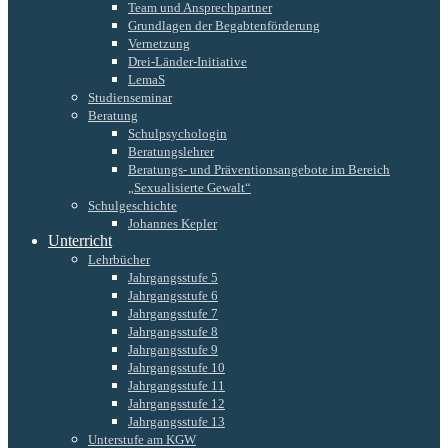
Team und Ansprechpartner
Grundlagen der Begabtenförderung
Vernetzung
Drei-Länder-Initiative
LemaS
Studienseminar
Beratung
Schulpsychologin
Beratungslehrer
Beratungs- und Präventionsangebote im Bereich
„Sexualisierte Gewalt“
Schulgeschichte
Johannes Kepler
Unterricht
Lehrbücher
Jahrgangsstufe 5
Jahrgangsstufe 6
Jahrgangsstufe 7
Jahrgangsstufe 8
Jahrgangsstufe 9
Jahrgangsstufe 10
Jahrgangsstufe 11
Jahrgangsstufe 12
Jahrgangsstufe 13
Unterstufe am KGW