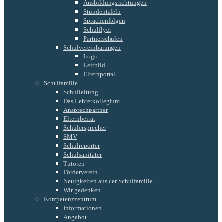
Ausbildungsrichtungen
Stundentafeln
Sprachenfolgen
Schulflyer
Partnerschulen
Schulvereinbarungen
Logo
Leitbild
Elternportal
Schulfamilie
Schulleitung
Das Lehrerkollegium
Ansprechpartner
Elternbeirat
Schülersprecher
SMV
Schulreporter
Schulsanitäter
Tutoren
Förderverein
Neuigkeiten aus der Schulfamilie
Wir gedenken
Kompetenzzentrum
Informationen
Angebot