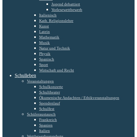
Jugend debattiert
Vorlesewettbewerb
Italienisch
Kath. Religionslehre
Kunst
Latein
Mathematik
Musik
Natur und Technik
Physik
Spanisch
Sport
Wirtschaft und Recht
Schulleben
Veranstaltungen
Schulkonzerte
Schultheater
Ökumenische Andachten / Ethikveranstaltungen
Spendenlauf
Schulfest
Schüleraustausch
Frankreich
Spanien
Italien
Wettbewerbsangebote