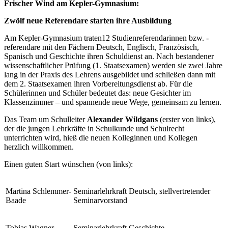
Frischer Wind am Kepler-Gymnasium:
Zwölf neue Referendare starten ihre Ausbildung
Am Kepler-Gymnasium traten12 Studienreferendarinnen bzw. -
referendare mit den Fächern Deutsch, Englisch, Französisch,
Spanisch und Geschichte ihren Schuldienst an. Nach bestandener
wissenschaftlicher Prüfung (1. Staatsexamen) werden sie zwei Jahre
lang in der Praxis des Lehrens ausgebildet und schließen dann mit
dem 2. Staatsexamen ihren Vorbereitungsdienst ab. Für die
Schülerinnen und Schüler bedeutet das: neue Gesichter im
Klassenzimmer – und spannende neue Wege, gemeinsam zu lernen.
Das Team um Schulleiter
Alexander Wildgans
(erster von links),
der die jungen Lehrkräfte in Schulkunde und Schulrecht
unterrichten wird, hieß die neuen Kolleginnen und Kollegen
herzlich willkommen.
Einen guten Start wünschen (von links):
Martina Schlemmer-
Seminarlehrkraft Deutsch, stellvertretender
Baade
Seminarvorstand
Tobias Wagner
Seminarlehrkraft Geschichte