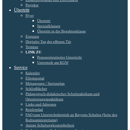
Projekte
Übertritt
Flyer
Übertritt
Spezialklassen
Übertritt in die Begabtenklasse
Eignung
Digitaler Tag der offenen Tür
Termine
LINK ZU
Personorientierter Unterricht
Unterstufe am KGW
Service
Kalender
Elternportal
Mittagessen / Speiseplan
Schließfächer
Pädagogisch-didaktisches Schulpraktikum und
Orientierungspraktikum
Links und Adressen
Keplerpfad
FAQ zum Unterrichtsbetrieb an Bayerns Schulen (Seite des
Kultusministeriums)
Antrag Schulwegkostenfreiheit