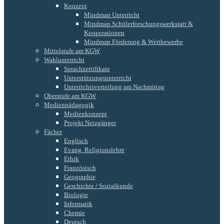
Konzept
Mindmap Unterricht
Mindmap Schülerforschungswerkstatt &
Kooperationen
Mindmap Förderung & Wettbewerbe
Mittelstufe am KGW
Wahlunterricht
Sprachzertifikate
Unterstützungsunterricht
Unterrichtsverteilung am Nachmittag
Oberstufe am KGW
Medienpädagogik
Medienkonzept
Projekt Netzgänger
Fächer
Englisch
Evang. Religionslehre
Ethik
Französisch
Geographie
Geschichte / Sozialkunde
Biologie
Informatik
Chemie
Deutsch