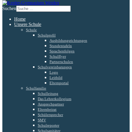
Suchen
Home
Unsere Schule
Schule
Schulprofil
Ausbildungsrichtungen
Stundentafeln
Sprachenfolgen
Schulflyer
Partnerschulen
Schulvereinbarungen
Logo
Leitbild
Elternportal
Schulfamilie
Schulleitung
Das Lehrerkollegium
Ansprechpartner
Elternbeirat
Schülersprecher
SMV
Schulreporter
Schulsanitäter