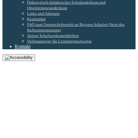
Pädagogisch-didaktisches Schulpraktikum und
Orientierungspraktikum
Links und Adressen
Keplerpfad
FAQ zum Unterrichtsbetrieb an Bayerns Schulen (Seite des
Kultusministeriums)
Antrag Schulwegkostenfreiheit
Verlustanzeige für Leistungsnachweise
Kontakt