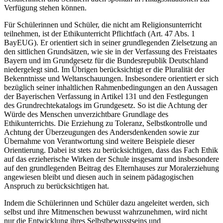
Verfügung stehen können.
Für Schülerinnen und Schüler, die nicht am Religionsunterricht
teilnehmen, ist der Ethikunterricht Pflichtfach (Art. 47 Abs. 1
BayEUG). Er orientiert sich in seiner grundlegenden Zielsetzung an
den sittlichen Grundsätzen, wie sie in der Verfassung des Freistaates
Bayern und im Grundgesetz für die Bundesrepublik Deutschland
niedergelegt sind. Im Übrigen berücksichtigt er die Pluralität der
Bekenntnisse und Weltanschauungen. Insbesondere orientiert er sich
bezüglich seiner inhaltlichen Rahmenbedingungen an den Aussagen
der Bayerischen Verfassung in Artikel 131 und den Festlegungen
des Grundrechtekatalogs im Grundgesetz. So ist die Achtung der
Würde des Menschen unverzichtbare Grundlage des
Ethikunterrichts. Die Erziehung zu Tole­ranz, Selbstkontrolle und
Achtung der Überzeugungen des Andersdenkenden sowie zur
Übernahme von Ver­antwortung sind weitere Beispiele dieser
Orientierung. Dabei ist stets zu berücksichtigen, dass das Fach Ethik
auf das erzieherische Wirken der Schule insgesamt und insbesondere
auf den grundlegenden Beitrag des Elternhauses zur Moralerziehung
angewiesen bleibt und diesen auch in seinem pädagogischen
Anspruch zu berücksichtigen hat.
Indem die Schülerinnen und Schüler dazu angeleitet werden, sich
selbst und ihre Mitmenschen bewusst wahr­zunehmen, wird nicht
nur die Entwicklung ihres Selbstbewusstseins und