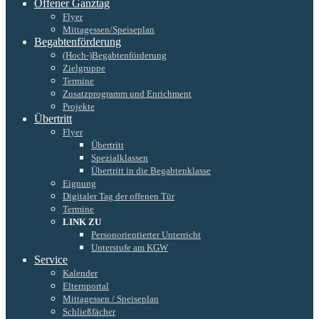
Offener Ganztag
Flyer
Mittagessen/Speiseplan
Begabtenförderung
(Hoch-)Begabtenförderung
Zielgruppe
Termine
Zusatzprogramm und Enrichment
Projekte
Übertritt
Flyer
Übertritt
Spezialklassen
Übertritt in die Begabtenklasse
Eignung
Digitaler Tag der offenen Tür
Termine
LINK ZU
Personorientierter Unterricht
Unterstufe am KGW
Service
Kalender
Elternportal
Mittagessen / Speiseplan
Schließfächer