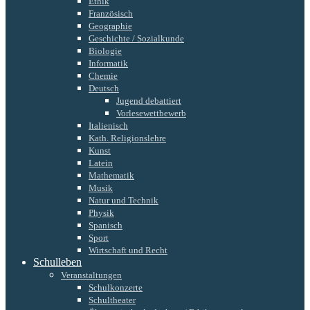
Ethik
Französisch
Geographie
Geschichte / Sozialkunde
Biologie
Informatik
Chemie
Deutsch
Jugend debattiert
Vorlesewettbewerb
Italienisch
Kath. Religionslehre
Kunst
Latein
Mathematik
Musik
Natur und Technik
Physik
Spanisch
Sport
Wirtschaft und Recht
Schulleben
Veranstaltungen
Schulkonzerte
Schultheater