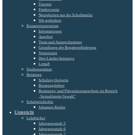
Tutoren
Förderverein
Neuigkeiten aus der Schulfamilie
Wir gedenken
Kompetenzzentrum
Informationen
Angebot
Team und Ansprechpartner
Grundlagen der Begabtenförderung
Vernetzung
Drei-Länder-Initiative
LemaS
Studienseminar
Beratung
Schulpsychologin
Beratungslehrer
Beratungs- und Präventionsangebote im Bereich
„Sexualisierte Gewalt“
Schulgeschichte
Johannes Kepler
Unterricht
Lehrbücher
Jahrgangsstufe 5
Jahrgangsstufe 6
Jahrgangsstufe 7