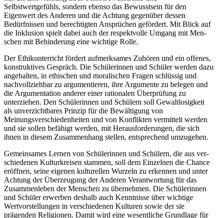
Selbstwertgefühls, sondern ebenso das Bewusstsein für den
Eigenwert des Anderen und die Achtung gegenüber dessen
Bedürfnissen und berech­tigten Ansprüchen gefördert. Mit Blick auf
die Inklusion spielt dabei auch der respektvolle Umgang mit Men­
schen mit Behinderung eine wichtige Rolle.
Der Ethikunterricht fördert aufmerksames Zuhören und ein offenes,
konstruktives Gespräch. Die Schülerinnen und Schüler werden dazu
angehalten, in ethischen und moralischen Fragen schlüssig und
nachvollziehbar zu argumentieren, ihre Argumente zu belegen und
die Argumentation anderer einer rationalen Überprüfung zu
unterziehen. Den Schülerinnen und Schülern soll Gewaltlosigkeit
als unverzichtbares Prinzip für die Bewäl­ti­gung von
Meinungsverschiedenheiten und von Konflikten vermittelt werden
und sie sollen befähigt werden, mit Herausforderungen, die sich
ihnen in diesem Zusammenhang stellen, entsprechend umzugehen.
Gemeinsames Lernen von Schülerinnen und Schülern, die aus ver­
schie­denen Kulturkreisen stammen, soll dem Einzelnen die Chance
eröffnen, seine eigenen kulturellen Wurzeln zu erkennen und unter
Achtung der Überzeugung der Anderen Verantwortung für das
Zusammenleben der Menschen zu übernehmen. Die Schülerinnen
und Schüler erwerben deshalb auch Kenntnisse über wichtige
Wertvorstellungen in ver­schie­denen Kulturen sowie der sie
prägenden Religionen. Damit wird eine wesentliche Grundlage für