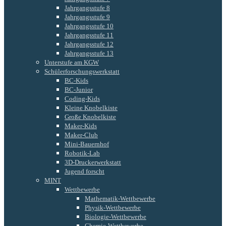
Jahrgangsstufe 8
Jahrgangsstufe 9
Jahrgangsstufe 10
Jahrgangsstufe 11
Jahrgangsstufe 12
Jahrgangsstufe 13
Unterstufe am KGW
Schülerforschungswerkstatt
BC-Kids
BC-Junior
Coding-Kids
Kleine Knobelkiste
Große Knobelkiste
Maker-Kids
Maker-Club
Mini-Bauernhof
Robotik-Lab
3D-Druckerwerkstatt
Jugend forscht
MINT
Wettbewerbe
Mathematik-Wettbewerbe
Physik-Wettbewerbe
Biologie-Wettbewerbe
Chemie-Wettbewerbe