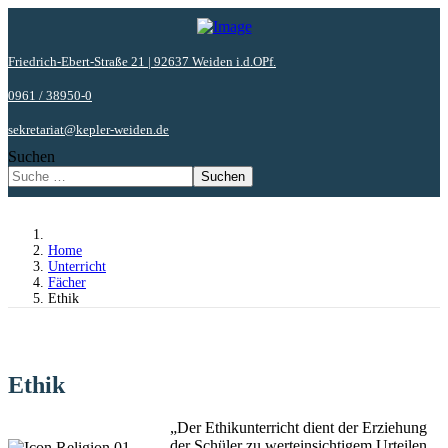
Friedrich-Ebert-Straße 21 | 92637 Weiden i.d.OPf.
0961 / 38950-0
sekretariat@kepler-weiden.de
Suchen
Suchen
Home
Unterricht
Fächer
Ethik
Ethik
„Der Ethikunterricht dient der Erziehung
der Schüler zu werteinsichtigem Urteilen