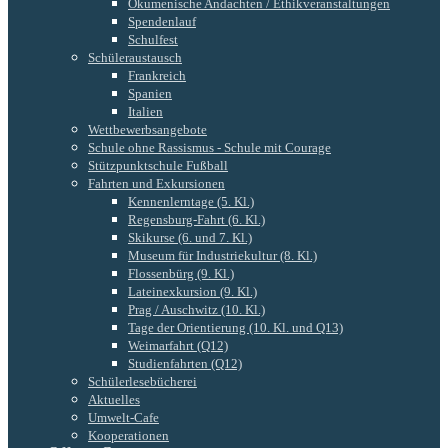
Ökumenische Andachten / Ethikveranstaltungen
Spendenlauf
Schulfest
Schüleraustausch
Frankreich
Spanien
Italien
Wettbewerbsangebote
Schule ohne Rassismus - Schule mit Courage
Stützpunktschule Fußball
Fahrten und Exkursionen
Kennenlerntage (5. Kl.)
Regensburg-Fahrt (6. Kl.)
Skikurse (6. und 7. Kl.)
Museum für Industriekultur (8. Kl.)
Flossenbürg (9. Kl.)
Lateinexkursion (9. Kl.)
Prag / Auschwitz (10. Kl.)
Tage der Orientierung (10. Kl. und Q13)
Weimarfahrt (Q12)
Studienfahrten (Q12)
Schülerlesebücherei
Aktuelles
Umwelt-Cafe
Kooperationen