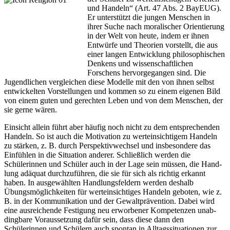
und Handeln“ (Art. 47 Abs. 2 BayEUG).
Er unterstützt die jungen Menschen in
ihrer Suche nach moralischer Orientierung
in der Welt von heute, indem er ihnen
Entwürfe und Theorien vorstellt, die aus
einer langen Entwicklung philosophischen
Den­kens und wissenschaftlichen
Forschens hervorgegangen sind. Die
Jugendlichen vergleichen diese Modelle mit den von ihnen selbst
entwickelten Vorstellungen und kommen so zu einem eigenen Bild
von einem guten und gerechten Leben und von dem Menschen, der
sie gerne wären.
Einsicht allein führt aber häufig noch nicht zu dem entsprechenden
Handeln. So ist auch die Motivation zu werteinsichtigem Handeln
zu stärken, z. B. durch Perspektivwechsel und insbesondere das
Einfühlen in die Situation anderer. Schließlich werden die
Schülerinnen und Schüler auch in der Lage sein müssen, die Hand­
lung adäquat durchzuführen, die sie für sich als richtig erkannt
haben. In ausgewählten Handlungs­feldern werden deshalb
Übungsmöglichkeiten für werteinsichtiges Handeln geboten, wie z.
B. in der Kommu­nikation und der Gewaltprävention. Dabei wird
eine ausreichende Festigung neu erworbener Kompetenzen unab­
ding­bare Voraussetzung dafür sein, dass diese dann den
Schülerinnen und Schülern auch spontan in Alltagssituationen zur