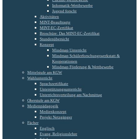
Informatik-Wettbewerbe
Jugend forscht
Aktivitäten
MINT-Beauftragte
MINT-EC-Zertifikat
Broschüre: Das MINT-EC-Zertifikat
Stundenübersicht
Konzept
Mindmap Unterricht
Mindmap Schülerforschungswerkstatt &
Kooperationen
Mindmap Förderung & Wettbewerbe
Mittelstufe am KGW
Wahlunterricht
Sprachzertifikate
Unterstützungsunterricht
Unterrichtsverteilung am Nachmittag
Oberstufe am KGW
Medienpädagogik
Medienkonzept
Projekt Netzgänger
Fächer
Englisch
Evang. Religionslehre