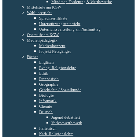
Mindmap Förderung & Wettbewerbe
Mittelstufe am KGW
Wahlunterricht
Sprachzertifikate
Unterstützungsunterricht
Unterrichtsverteilung am Nachmittag
Oberstufe am KGW
Medienpädagogik
Medienkonzept
Projekt Netzgänger
Fächer
Englisch
Evang. Religionslehre
Ethik
Französisch
Geographie
Geschichte / Sozialkunde
Biologie
Informatik
Chemie
Deutsch
Jugend debattiert
Vorlesewettbewerb
Italienisch
Kath. Religionslehre