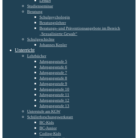
LemaS
Studienseminar
Beratung
Schulpsychologin
Beratungslehrer
Beratungs- und Präventionsangebote im Bereich
„Sexualisierte Gewalt“
Schulgeschichte
Johannes Kepler
Unterricht
Lehrbücher
Jahrgangsstufe 5
Jahrgangsstufe 6
Jahrgangsstufe 7
Jahrgangsstufe 8
Jahrgangsstufe 9
Jahrgangsstufe 10
Jahrgangsstufe 11
Jahrgangsstufe 12
Jahrgangsstufe 13
Unterstufe am KGW
Schülerforschungswerkstatt
BC-Kids
BC-Junior
Coding-Kids