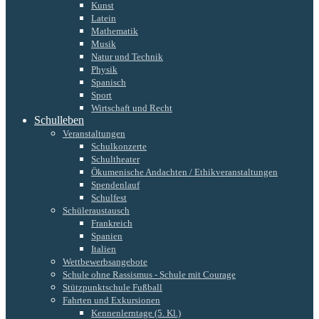
Kunst
Latein
Mathematik
Musik
Natur und Technik
Physik
Spanisch
Sport
Wirtschaft und Recht
Schulleben
Veranstaltungen
Schulkonzerte
Schultheater
Ökumenische Andachten / Ethikveranstaltungen
Spendenlauf
Schulfest
Schüleraustausch
Frankreich
Spanien
Italien
Wettbewerbsangebote
Schule ohne Rassismus - Schule mit Courage
Stützpunktschule Fußball
Fahrten und Exkursionen
Kennenlerntage (5. Kl.)