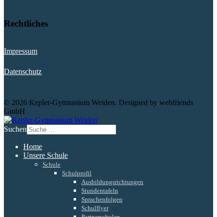
Rechtliches
Impressum
Datenschutz
© 2026 Kepler-Gymnasium Weiden. Designed by webfriends
GmbH
Suchen
Home
Unsere Schule
Schule
Schulprofil
Ausbildungsrichtungen
Stundentafeln
Sprachenfolgen
Schulflyer
Partnerschulen