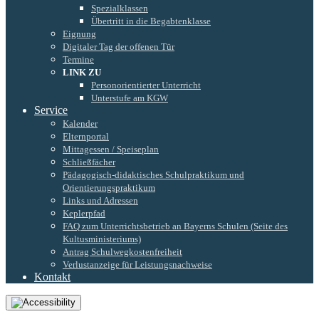
Spezialklassen
Übertritt in die Begabtenklasse
Eignung
Digitaler Tag der offenen Tür
Termine
LINK ZU
Personorientierter Unterricht
Unterstufe am KGW
Service
Kalender
Elternportal
Mittagessen / Speiseplan
Schließfächer
Pädagogisch-didaktisches Schulpraktikum und
Orientierungspraktikum
Links und Adressen
Keplerpfad
FAQ zum Unterrichtsbetrieb an Bayerns Schulen (Seite des
Kultusministeriums)
Antrag Schulwegkostenfreiheit
Verlustanzeige für Leistungsnachweise
Kontakt