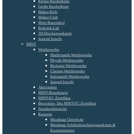
Kleine Knobelkiste
Große Knobelkiste
Maker-Kids
Maker-Club
Mini-Bauernhof
Robotik-Lab
3D-Druckerwerkstatt
Jugend forscht
MINT
Wettbewerbe
Mathematik-Wettbewerbe
Physik-Wettbewerbe
Biologie-Wettbewerbe
Chemie-Wettbewerbe
Informatik-Wettbewerbe
Jugend forscht
Aktivitäten
MINT-Beauftragte
MINT-EC-Zertifikat
Broschüre: Das MINT-EC-Zertifikat
Stundenübersicht
Konzept
Mindmap Unterricht
Mindmap Schülerforschungswerkstatt &
Kooperationen