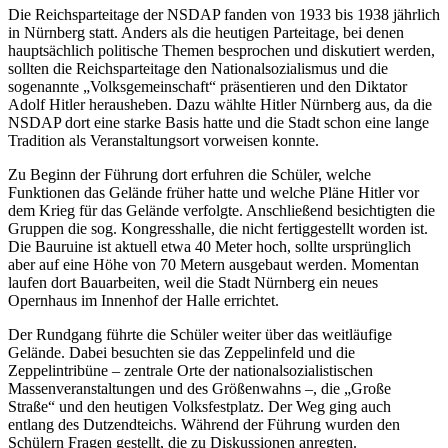
Die Reichsparteitage der NSDAP fanden von 1933 bis 1938 jährlich
in Nürnberg statt. Anders als die heutigen Parteitage, bei denen
hauptsächlich politische Themen besprochen und diskutiert werden,
sollten die Reichsparteitage den Nationalsozialismus und die
sogenannte „Volksgemeinschaft“ präsentieren und den Diktator
Adolf Hitler herausheben. Dazu wählte Hitler Nürnberg aus, da die
NSDAP dort eine starke Basis hatte und die Stadt schon eine lange
Tradition als Veranstaltungsort vorweisen konnte.
Zu Beginn der Führung dort erfuhren die Schüler, welche
Funktionen das Gelände früher hatte und welche Pläne Hitler vor
dem Krieg für das Gelände verfolgte. Anschließend besichtigten die
Gruppen die sog. Kongresshalle, die nicht fertiggestellt worden ist.
Die Bauruine ist aktuell etwa 40 Meter hoch, sollte ursprünglich
aber auf eine Höhe von 70 Metern ausgebaut werden. Momentan
laufen dort Bauarbeiten, weil die Stadt Nürnberg ein neues
Opernhaus im Innenhof der Halle errichtet.
Der Rundgang führte die Schüler weiter über das weitläufige
Gelände. Dabei besuchten sie das Zeppelinfeld und die
Zeppelintribüne – zentrale Orte der nationalsozialistischen
Massenveranstaltungen und des Größenwahns –, die „Große
Straße“ und den heutigen Volksfestplatz. Der Weg ging auch
entlang des Dutzendteichs. Während der Führung wurden den
Schülern Fragen gestellt, die zu Diskussionen anregten.