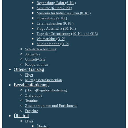
Regensburg-Fahrt (6. Kl.)
Skikurse (6. und 7. Kl.)
Museum für Industriekultur (8. Kl.)
Flossenbürg (9. Kl.)
Lateinexkursion (9. Kl.)
Prag / Auschwitz (10. Kl.)
Tage der Orientierung (10. Kl. und Q13)
Weimarfahrt (Q12)
Studienfahrten (Q12)
Schülerlesebücherei
Aktuelles
Umwelt-Cafe
Kooperationen
Offener Ganztag
Flyer
Mittagessen/Speiseplan
Begabtenförderung
(Hoch-)Begabtenförderung
Zielgruppe
Termine
Zusatzprogramm und Enrichment
Projekte
Übertritt
Flyer
Übertritt