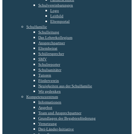
Schulvereinbarungen
Logo
Leitbild
Elternportal
Schulfamilie
Schulleitung
Das Lehrerkollegium
Ansprechpartner
Elternbeirat
Schülersprecher
SMV
Schulreporter
Schulsanitäter
Tutoren
Förderverein
Neuigkeiten aus der Schulfamilie
Wir gedenken
Kompetenzzentrum
Informationen
Angebot
Team und Ansprechpartner
Grundlagen der Begabtenförderung
Vernetzung
Drei-Länder-Initiative