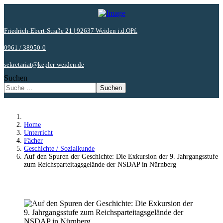
Friedrich-Ebert-Straße 21 | 92637 Weiden i.d.OPf.
0961 / 38950-0
sekretariat@kepler-weiden.de
Suchen
Suchen
Home
Unterricht
Fächer
Geschichte / Sozialkunde
Auf den Spuren der Geschichte: Die Exkursion der 9. Jahrgangsstufe
zum Reichsparteitagsgelände der NSDAP in Nürnberg