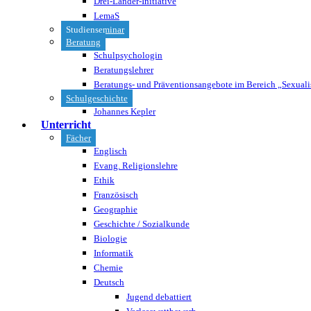
Drei-Länder-Initiative
LemaS
Studienseminar
Beratung
Schulpsychologin
Beratungslehrer
Beratungs- und Präventionsangebote im Bereich „Sexuali
Schulgeschichte
Johannes Kepler
Unterricht
Fächer
Englisch
Evang. Religionslehre
Ethik
Französisch
Geographie
Geschichte / Sozialkunde
Biologie
Informatik
Chemie
Deutsch
Jugend debattiert