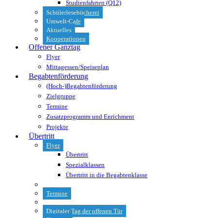
Studienfahrten (Q12)
Schülerlesebücherei
Umwelt-Cafe
Aktuelles
Kooperationen
Offener Ganztag
Flyer
Mittagessen/Speiseplan
Begabtenförderung
(Hoch-)Begabtenförderung
Zielgruppe
Termine
Zusatzprogramm und Enrichment
Projekte
Übertritt
Flyer
Übertritt
Spezialklassen
Übertritt in die Begabtenklasse
Termine
Digitaler Tag der offenen Tür