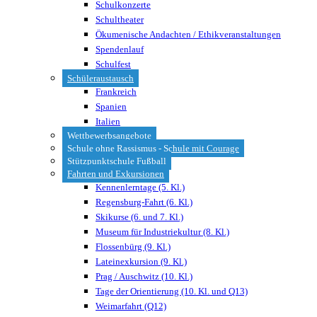
Schulkonzerte
Schultheater
Ökumenische Andachten / Ethikveranstaltungen
Spendenlauf
Schulfest
Schüleraustausch
Frankreich
Spanien
Italien
Wettbewerbsangebote
Schule ohne Rassismus - Schule mit Courage
Stützpunktschule Fußball
Fahrten und Exkursionen
Kennenlerntage (5. Kl.)
Regensburg-Fahrt (6. Kl.)
Skikurse (6. und 7. Kl.)
Museum für Industriekultur (8. Kl.)
Flossenbürg (9. Kl.)
Lateinexkursion (9. Kl.)
Prag / Auschwitz (10. Kl.)
Tage der Orientierung (10. Kl. und Q13)
Weimarfahrt (Q12)