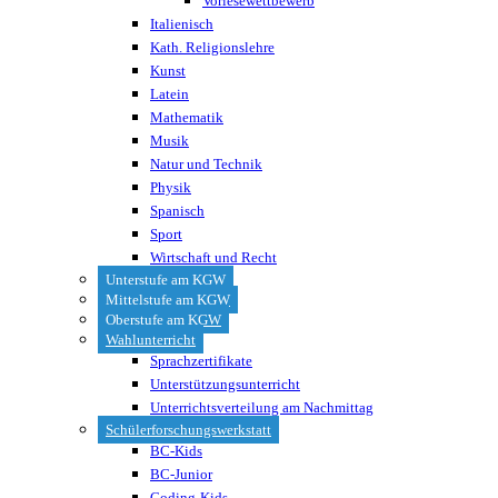
Vorlesewettbewerb
Italienisch
Kath. Religionslehre
Kunst
Latein
Mathematik
Musik
Natur und Technik
Physik
Spanisch
Sport
Wirtschaft und Recht
Unterstufe am KGW
Mittelstufe am KGW
Oberstufe am KGW
Wahlunterricht
Sprachzertifikate
Unterstützungsunterricht
Unterrichtsverteilung am Nachmittag
Schülerforschungswerkstatt
BC-Kids
BC-Junior
Coding-Kids