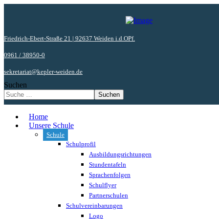
Friedrich-Ebert-Straße 21 | 92637 Weiden i.d.OPf.
0961 / 38950-0
sekretariat@kepler-weiden.de
Suchen
Suchen
Home
Unsere Schule
Schule
Schulprofil
Ausbildungsrichtungen
Stundentafeln
Sprachenfolgen
Schulflyer
Partnerschulen
Schulvereinbarungen
Logo