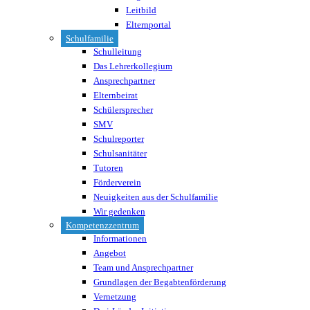
Leitbild
Elternportal
Schulfamilie
Schulleitung
Das Lehrerkollegium
Ansprechpartner
Elternbeirat
Schülersprecher
SMV
Schulreporter
Schulsanitäter
Tutoren
Förderverein
Neuigkeiten aus der Schulfamilie
Wir gedenken
Kompetenzzentrum
Informationen
Angebot
Team und Ansprechpartner
Grundlagen der Begabtenförderung
Vernetzung