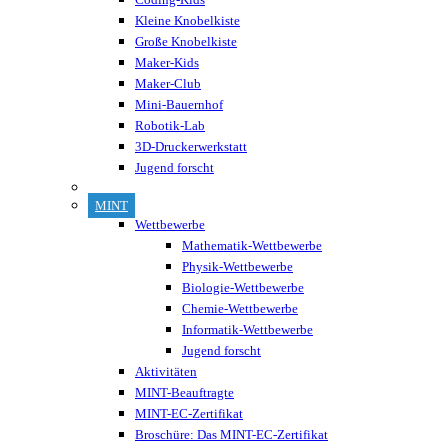
Kleine Knobelkiste
Große Knobelkiste
Maker-Kids
Maker-Club
Mini-Bauernhof
Robotik-Lab
3D-Druckerwerkstatt
Jugend forscht
MINT
Wettbewerbe
Mathematik-Wettbewerbe
Physik-Wettbewerbe
Biologie-Wettbewerbe
Chemie-Wettbewerbe
Informatik-Wettbewerbe
Jugend forscht
Aktivitäten
MINT-Beauftragte
MINT-EC-Zertifikat
Broschüre: Das MINT-EC-Zertifikat