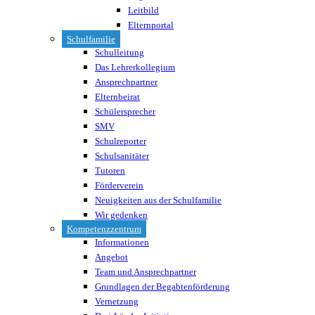
Leitbild
Elternportal
Schulfamilie
Schulleitung
Das Lehrerkollegium
Ansprechpartner
Elternbeirat
Schülersprecher
SMV
Schulreporter
Schulsanitäter
Tutoren
Förderverein
Neuigkeiten aus der Schulfamilie
Wir gedenken
Kompetenzzentrum
Informationen
Angebot
Team und Ansprechpartner
Grundlagen der Begabtenförderung
Vernetzung