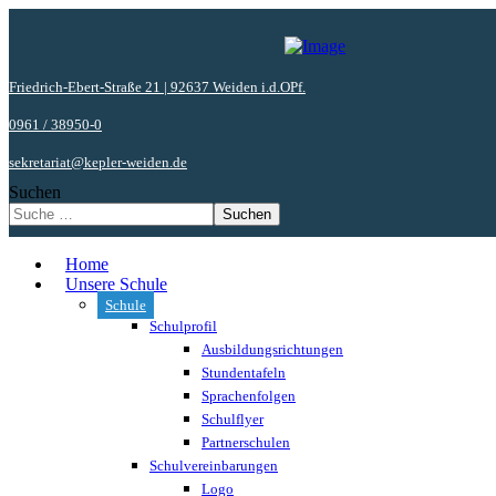
Friedrich-Ebert-Straße 21 | 92637 Weiden i.d.OPf.
0961 / 38950-0
sekretariat@kepler-weiden.de
Suchen
Suchen
Home
Unsere Schule
Schule
Schulprofil
Ausbildungsrichtungen
Stundentafeln
Sprachenfolgen
Schulflyer
Partnerschulen
Schulvereinbarungen
Logo