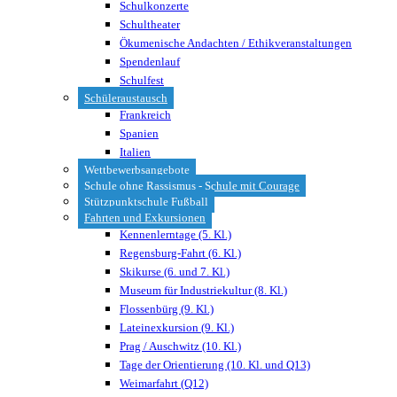
Schulkonzerte
Schultheater
Ökumenische Andachten / Ethikveranstaltungen
Spendenlauf
Schulfest
Schüleraustausch
Frankreich
Spanien
Italien
Wettbewerbsangebote
Schule ohne Rassismus - Schule mit Courage
Stützpunktschule Fußball
Fahrten und Exkursionen
Kennenlerntage (5. Kl.)
Regensburg-Fahrt (6. Kl.)
Skikurse (6. und 7. Kl.)
Museum für Industriekultur (8. Kl.)
Flossenbürg (9. Kl.)
Lateinexkursion (9. Kl.)
Prag / Auschwitz (10. Kl.)
Tage der Orientierung (10. Kl. und Q13)
Weimarfahrt (Q12)