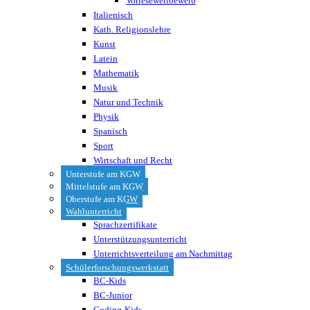
Vorlesewettbewerb
Italienisch
Kath. Religionslehre
Kunst
Latein
Mathematik
Musik
Natur und Technik
Physik
Spanisch
Sport
Wirtschaft und Recht
Unterstufe am KGW
Mittelstufe am KGW
Oberstufe am KGW
Wahlunterricht
Sprachzertifikate
Unterstützungsunterricht
Unterrichtsverteilung am Nachmittag
Schülerforschungswerkstatt
BC-Kids
BC-Junior
Coding-Kids