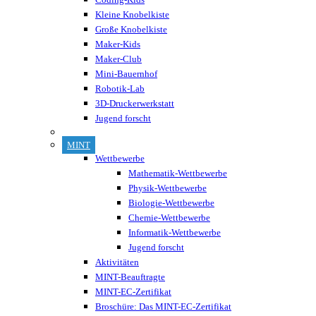
Kleine Knobelkiste
Große Knobelkiste
Maker-Kids
Maker-Club
Mini-Bauernhof
Robotik-Lab
3D-Druckerwerkstatt
Jugend forscht
MINT
Wettbewerbe
Mathematik-Wettbewerbe
Physik-Wettbewerbe
Biologie-Wettbewerbe
Chemie-Wettbewerbe
Informatik-Wettbewerbe
Jugend forscht
Aktivitäten
MINT-Beauftragte
MINT-EC-Zertifikat
Broschüre: Das MINT-EC-Zertifikat