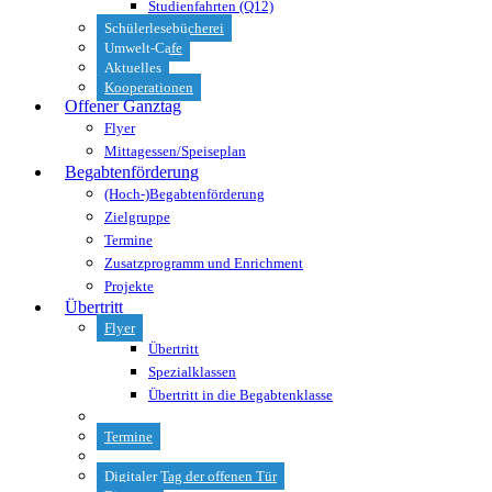
Studienfahrten (Q12)
Schülerlesebücherei
Umwelt-Cafe
Aktuelles
Kooperationen
Offener Ganztag
Flyer
Mittagessen/Speiseplan
Begabtenförderung
(Hoch-)Begabtenförderung
Zielgruppe
Termine
Zusatzprogramm und Enrichment
Projekte
Übertritt
Flyer
Übertritt
Spezialklassen
Übertritt in die Begabtenklasse
Termine
Digitaler Tag der offenen Tür