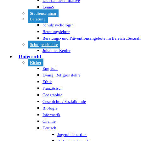
Drei-Länder-Initiative
LemaS
Studienseminar
Beratung
Schulpsychologin
Beratungslehrer
Beratungs- und Präventionsangebote im Bereich „Sexuali
Schulgeschichte
Johannes Kepler
Unterricht
Fächer
Englisch
Evang. Religionslehre
Ethik
Französisch
Geographie
Geschichte / Sozialkunde
Biologie
Informatik
Chemie
Deutsch
Jugend debattiert