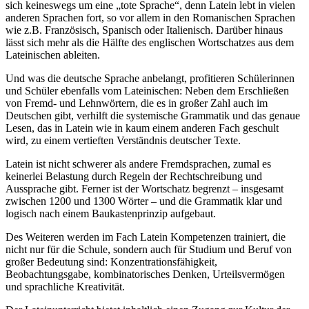
sich keineswegs um eine „tote Sprache“, denn Latein lebt in vielen
anderen Sprachen fort, so vor allem in den Romanischen Sprachen
wie z.B. Französisch, Spanisch oder Italienisch. Darüber hinaus
lässt sich mehr als die Hälfte des englischen Wortschatzes aus dem
Lateinischen ableiten.
Und was die deutsche Sprache anbelangt, profitieren Schülerinnen
und Schüler ebenfalls vom Lateinischen: Neben dem Erschließen
von Fremd- und Lehnwörtern, die es in großer Zahl auch im
Deutschen gibt, verhilft die systemische Grammatik und das genaue
Lesen, das in Latein wie in kaum einem anderen Fach geschult
wird, zu einem vertieften Verständnis deutscher Texte.
Latein ist nicht schwerer als andere Fremdsprachen, zumal es
keinerlei Belastung durch Regeln der Recht­schreibung und
Aussprache gibt. Ferner ist der Wortschatz begrenzt – insgesamt
zwischen 1200 und 1300 Wörter – und die Grammatik klar und
logisch nach einem Baukastenprinzip aufgebaut.
Des Weiteren werden im Fach Latein Kompetenzen trainiert, die
nicht nur für die Schule, sondern auch für Studium und Beruf von
großer Bedeutung sind: Konzentrationsfähigkeit,
Beobachtungsgabe, kombinato­risches Denken, Urteilsvermögen
und sprachliche Kreativität.