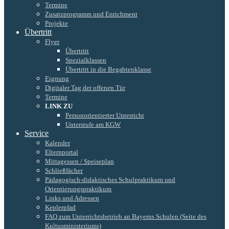
Termine
Zusatzprogramm und Enrichment
Projekte
Übertritt
Flyer
Übertritt
Spezialklassen
Übertritt in die Begabtenklasse
Eignung
Digitaler Tag der offenen Tür
Termine
LINK ZU
Personorientierter Unterricht
Unterstufe am KGW
Service
Kalender
Elternportal
Mittagessen / Speiseplan
Schließfächer
Pädagogisch-didaktisches Schulpraktikum und
Orientierungspraktikum
Links und Adressen
Keplerpfad
FAQ zum Unterrichtsbetrieb an Bayerns Schulen (Seite des
Kultusministeriums)