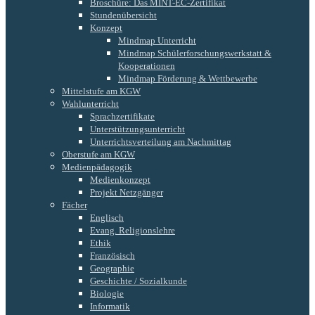
Broschüre: Das MINT-EC-Zertifikat
Stundenübersicht
Konzept
Mindmap Unterricht
Mindmap Schülerforschungswerkstatt &
Kooperationen
Mindmap Förderung & Wettbewerbe
Mittelstufe am KGW
Wahlunterricht
Sprachzertifikate
Unterstützungsunterricht
Unterrichtsverteilung am Nachmittag
Oberstufe am KGW
Medienpädagogik
Medienkonzept
Projekt Netzgänger
Fächer
Englisch
Evang. Religionslehre
Ethik
Französisch
Geographie
Geschichte / Sozialkunde
Biologie
Informatik