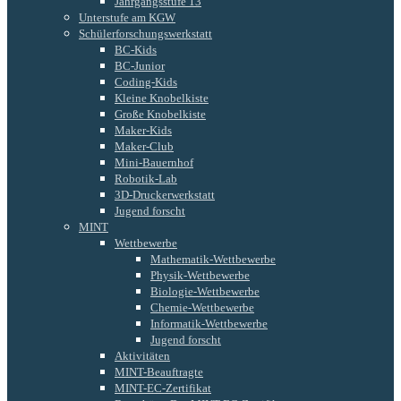
Jahrgangsstufe 13
Unterstufe am KGW
Schülerforschungswerkstatt
BC-Kids
BC-Junior
Coding-Kids
Kleine Knobelkiste
Große Knobelkiste
Maker-Kids
Maker-Club
Mini-Bauernhof
Robotik-Lab
3D-Druckerwerkstatt
Jugend forscht
MINT
Wettbewerbe
Mathematik-Wettbewerbe
Physik-Wettbewerbe
Biologie-Wettbewerbe
Chemie-Wettbewerbe
Informatik-Wettbewerbe
Jugend forscht
Aktivitäten
MINT-Beauftragte
MINT-EC-Zertifikat