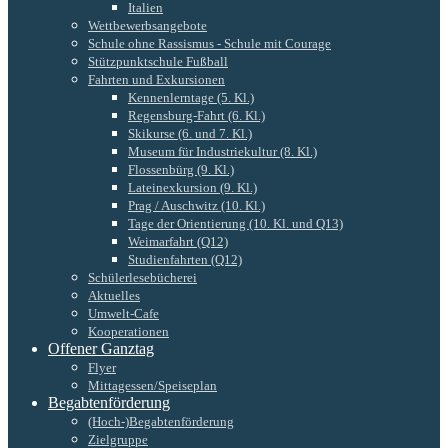
Italien
Wettbewerbsangebote
Schule ohne Rassismus - Schule mit Courage
Stützpunktschule Fußball
Fahrten und Exkursionen
Kennenlerntage (5. Kl.)
Regensburg-Fahrt (6. Kl.)
Skikurse (6. und 7. Kl.)
Museum für Industriekultur (8. Kl.)
Flossenbürg (9. Kl.)
Lateinexkursion (9. Kl.)
Prag / Auschwitz (10. Kl.)
Tage der Orientierung (10. Kl. und Q13)
Weimarfahrt (Q12)
Studienfahrten (Q12)
Schülerlesebücherei
Aktuelles
Umwelt-Cafe
Kooperationen
Offener Ganztag
Flyer
Mittagessen/Speiseplan
Begabtenförderung
(Hoch-)Begabtenförderung
Zielgruppe