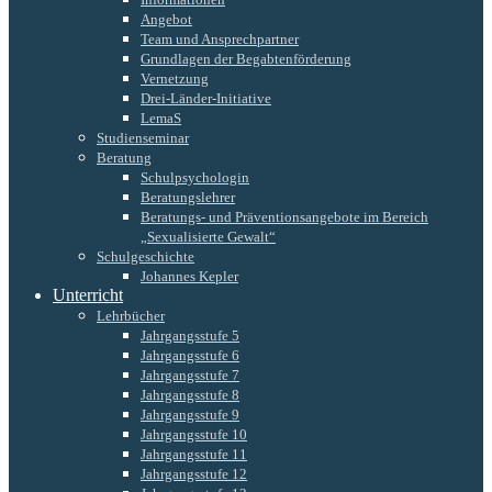
Angebot
Team und Ansprechpartner
Grundlagen der Begabtenförderung
Vernetzung
Drei-Länder-Initiative
LemaS
Studienseminar
Beratung
Schulpsychologin
Beratungslehrer
Beratungs- und Präventionsangebote im Bereich
„Sexualisierte Gewalt“
Schulgeschichte
Johannes Kepler
Unterricht
Lehrbücher
Jahrgangsstufe 5
Jahrgangsstufe 6
Jahrgangsstufe 7
Jahrgangsstufe 8
Jahrgangsstufe 9
Jahrgangsstufe 10
Jahrgangsstufe 11
Jahrgangsstufe 12