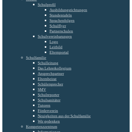
Schulprofil
Ausbildungsrichtungen
Stundentafeln
Sprachenfolgen
Schulflyer
Partnerschulen
Schulvereinbarungen
Logo
Leitbild
Elternportal
Schulfamilie
Schulleitung
Das Lehrerkollegium
Ansprechpartner
Elternbeirat
Schülersprecher
SMV
Schulreporter
Schulsanitäter
Tutoren
Förderverein
Neuigkeiten aus der Schulfamilie
Wir gedenken
Kompetenzzentrum
Informationen