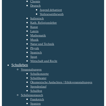
Chemie
Deutsch
Jugend debattiert
Vorlesewettbewerb
Italienisch
Kath. Religionslehre
Kunst
Latein
Mathematik
Musik
Natur und Technik
Physik
Spanisch
Sport
Wirtschaft und Recht
Schulleben
Veranstaltungen
Schulkonzerte
Schultheater
Ökumenische Andachten / Ethikveranstaltungen
Spendenlauf
Schulfest
Schüleraustausch
Frankreich
Spanien