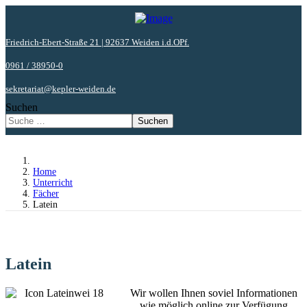
Friedrich-Ebert-Straße 21 | 92637 Weiden i.d.OPf.
0961 / 38950-0
sekretariat@kepler-weiden.de
Suchen
Suchen
Home
Unterricht
Fächer
Latein
Latein
Wir wollen Ihnen soviel Informationen
wie möglich online zur Verfügung