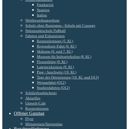
Frankreich
Spanien
Italien
Wettbewerbsangebote
Schule ohne Rassismus - Schule mit Courage
Stützpunktschule Fußball
Fahrten und Exkursionen
Kennenlerntage (5. Kl.)
Regensburg-Fahrt (6. Kl.)
Skikurse (6. und 7. Kl.)
Museum für Industriekultur (8. Kl.)
Flossenbürg (9. Kl.)
Lateinexkursion (9. Kl.)
Prag / Auschwitz (10. Kl.)
Tage der Orientierung (10. Kl. und Q13)
Weimarfahrt (Q12)
Studienfahrten (Q12)
Schülerlesebücherei
Aktuelles
Umwelt-Cafe
Kooperationen
Offener Ganztag
Flyer
Mittagessen/Speiseplan
Begabtenförderung