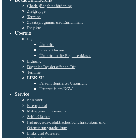
(Hoch-)Begabtenförderung
Zielgruppe
Termine
Zusatzprogramm und Enrichment
Projekte
Übertritt
Flyer
Übertritt
Spezialklassen
Übertritt in die Begabtenklasse
Eignung
Digitaler Tag der offenen Tür
Termine
LINK ZU
Personorientierter Unterricht
Unterstufe am KGW
Service
Kalender
Elternportal
Mittagessen / Speiseplan
Schließfächer
Pädagogisch-didaktisches Schulpraktikum und
Orientierungspraktikum
Links und Adressen