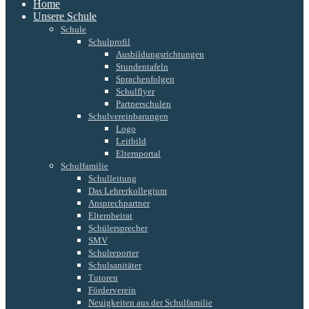
Home
Unsere Schule
Schule
Schulprofil
Ausbildungsrichtungen
Stundentafeln
Sprachenfolgen
Schulflyer
Partnerschulen
Schulvereinbarungen
Logo
Leitbild
Elternportal
Schulfamilie
Schulleitung
Das Lehrerkollegium
Ansprechpartner
Elternbeirat
Schülersprecher
SMV
Schulreporter
Schulsanitäter
Tutoren
Förderverein
Neuigkeiten aus der Schulfamilie