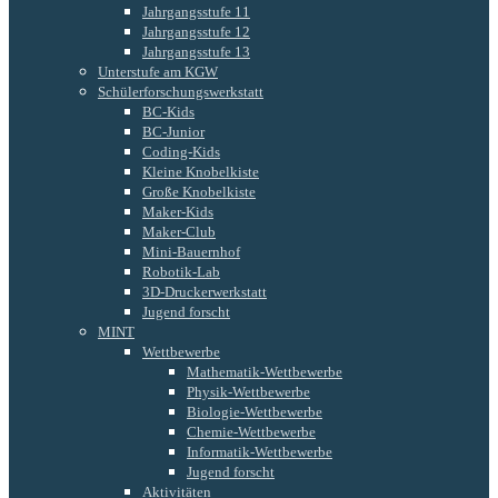
Jahrgangsstufe 11
Jahrgangsstufe 12
Jahrgangsstufe 13
Unterstufe am KGW
Schülerforschungswerkstatt
BC-Kids
BC-Junior
Coding-Kids
Kleine Knobelkiste
Große Knobelkiste
Maker-Kids
Maker-Club
Mini-Bauernhof
Robotik-Lab
3D-Druckerwerkstatt
Jugend forscht
MINT
Wettbewerbe
Mathematik-Wettbewerbe
Physik-Wettbewerbe
Biologie-Wettbewerbe
Chemie-Wettbewerbe
Informatik-Wettbewerbe
Jugend forscht
Aktivitäten