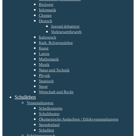
Biologie
Informatik
Chemie
Deutsch
Jugend debattiert
Vorlesewettbewerb
Italienisch
Kath. Religionslehre
Kunst
Latein
Mathematik
Musik
Natur und Technik
Physik
Spanisch
Sport
Wirtschaft und Recht
Schulleben
Veranstaltungen
Schulkonzerte
Schultheater
Ökumenische Andachten / Ethikveranstaltungen
Spendenlauf
Schulfest
Schüleraustausch