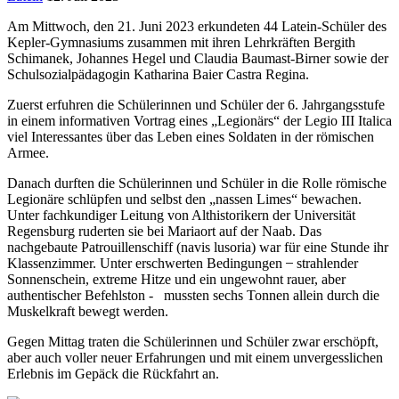
Am Mittwoch, den 21. Juni 2023 erkundeten 44 Latein-Schüler des
Kepler-Gymnasiums zusammen mit ihren Lehrkrä
ften
Bergith
Schimanek, Johannes Hegel und Claudia Baumast-Birner sowie der
Schulsozialpädagogin Katharina Baier Castra Regina.
Zuerst erfuhren die Schülerinnen und Schüler der 6. Jahrgangsstufe
in einem informativen Vortrag eines „Legionärs“ der Legio III Italica
viel Interessantes über das Leben eines Soldaten in der römischen
Armee.
Danach durften die Schülerinnen und Schüler in die Rolle römische
Legionäre schlüpfen und selbst den „nassen Limes“ bewachen.
Unter fachkundiger Leitung von Althistorikern der Universität
Regensburg ruderten sie bei Mariaort auf der Naab. Das
nachgebaute Patrouillenschiff (navis lusoria) war für eine Stunde ihr
Klassenzimmer. Unter erschwerten Bedingungen ̶ strahlender
Sonnenschein, extreme Hitze und ein ungewohnt rauer, aber
authentischer Befehlston - mussten sechs Tonnen allein durch die
Muskelkraft bewegt werden.
Gegen Mittag traten die Schülerinnen und Schüler zwar erschöpft,
aber auch voller neuer Erfahrungen und mit einem unvergesslichen
Erlebnis im Gepäck die Rückfahrt an.