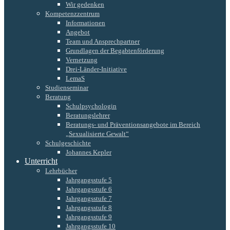
Wir gedenken
Kompetenzzentrum
Informationen
Angebot
Team und Ansprechpartner
Grundlagen der Begabtenförderung
Vernetzung
Drei-Länder-Initiative
LemaS
Studienseminar
Beratung
Schulpsychologin
Beratungslehrer
Beratungs- und Präventionsangebote im Bereich
„Sexualisierte Gewalt“
Schulgeschichte
Johannes Kepler
Unterricht
Lehrbücher
Jahrgangsstufe 5
Jahrgangsstufe 6
Jahrgangsstufe 7
Jahrgangsstufe 8
Jahrgangsstufe 9
Jahrgangsstufe 10