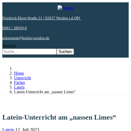
Friedrich-Ebert-Straße 21 | 92637 Weiden i.d.OPf.
0961 / 38950-0
sekretariat@kepler-weiden.de
Suchen
Suchen
Home
Unterricht
Fächer
Latein
Latein-Unterricht am „nassen Limes“
Latein-Unterricht am „nassen Limes“
Latein
12. Juli 2023