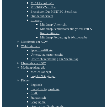
MINT-Beauftragte
MINT-EC-Zertifikat
Broschüre: Das MINT-EC-Zertifikat
Stundenübersicht
Konzept
Mindmap Unterricht
Mindmap Schülerforschungswerkstatt &
Kooperationen
Mindmap Förderung & Wettbewerbe
Mittelstufe am KGW
Wahlunterricht
Sprachzertifikate
Unterstützungsunterricht
Unterrichtsverteilung am Nachmittag
Oberstufe am KGW
Medienpädagogik
Medienkonzept
Projekt Netzgänger
Fächer
Englisch
Evang. Religionslehre
Ethik
Französisch
Geographie
Geschichte / Sozialkunde