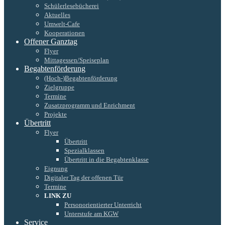
Schülerlesebücherei
Aktuelles
Umwelt-Cafe
Kooperationen
Offener Ganztag
Flyer
Mittagessen/Speiseplan
Begabtenförderung
(Hoch-)Begabtenförderung
Zielgruppe
Termine
Zusatzprogramm und Enrichment
Projekte
Übertritt
Flyer
Übertritt
Spezialklassen
Übertritt in die Begabtenklasse
Eignung
Digitaler Tag der offenen Tür
Termine
LINK ZU
Personorientierter Unterricht
Unterstufe am KGW
Service