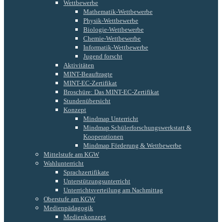
Wettbewerbe
Mathematik-Wettbewerbe
Physik-Wettbewerbe
Biologie-Wettbewerbe
Chemie-Wettbewerbe
Informatik-Wettbewerbe
Jugend forscht
Aktivitäten
MINT-Beauftragte
MINT-EC-Zertifikat
Broschüre: Das MINT-EC-Zertifikat
Stundenübersicht
Konzept
Mindmap Unterricht
Mindmap Schülerforschungswerkstatt &
Kooperationen
Mindmap Förderung & Wettbewerbe
Mittelstufe am KGW
Wahlunterricht
Sprachzertifikate
Unterstützungsunterricht
Unterrichtsverteilung am Nachmittag
Oberstufe am KGW
Medienpädagogik
Medienkonzept