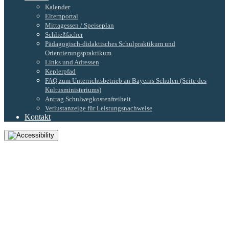
Kalender
Elternportal
Mittagessen / Speiseplan
Schließfächer
Pädagogisch-didaktisches Schulpraktikum und
Orientierungspraktikum
Links und Adressen
Keplerpfad
FAQ zum Unterrichtsbetrieb an Bayerns Schulen (Seite des
Kultusministeriums)
Antrag Schulwegkostenfreiheit
Verlustanzeige für Leistungsnachweise
Kontakt