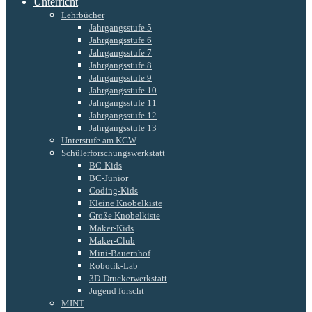
Unterricht
Lehrbücher
Jahrgangsstufe 5
Jahrgangsstufe 6
Jahrgangsstufe 7
Jahrgangsstufe 8
Jahrgangsstufe 9
Jahrgangsstufe 10
Jahrgangsstufe 11
Jahrgangsstufe 12
Jahrgangsstufe 13
Unterstufe am KGW
Schülerforschungswerkstatt
BC-Kids
BC-Junior
Coding-Kids
Kleine Knobelkiste
Große Knobelkiste
Maker-Kids
Maker-Club
Mini-Bauernhof
Robotik-Lab
3D-Druckerwerkstatt
Jugend forscht
MINT