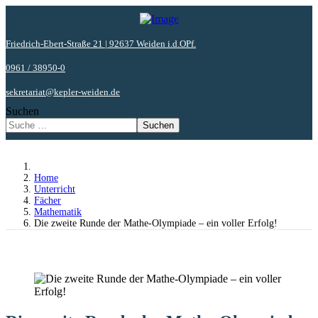
Friedrich-Ebert-Straße 21 | 92637 Weiden i.d.OPf.
0961 / 38950-0
sekretariat@kepler-weiden.de
Suchen
Suchen
Home
Unterricht
Fächer
Mathematik
Die zweite Runde der Mathe-Olympiade – ein voller Erfolg!