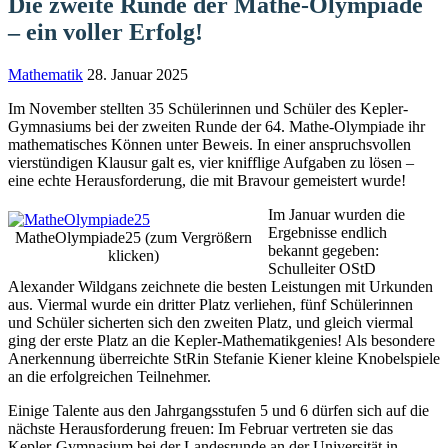
Die zweite Runde der Mathe-Olympiade
– ein voller Erfolg!
Mathematik
28. Januar 2025
Im November stellten 35 Schülerinnen und Schüler des Kepler-
Gymnasiums bei der zweiten Runde der 64. Mathe-Olympiade ihr
mathematisches Können unter Beweis. In einer anspruchsvollen
vierstündigen Klausur galt es, vier knifflige Aufgaben zu lösen –
eine echte Herausforderung, die mit Bravour gemeistert wurde!
Im Januar wurden die
Ergebnisse endlich
MatheOlympiade25 (zum Vergrößern
bekannt gegeben:
klicken)
Schulleiter OStD
Alexander Wildgans zeichnete die besten Leistungen mit Urkunden
aus. Viermal wurde ein dritter Platz verliehen, fünf Schülerinnen
und Schüler sicherten sich den zweiten Platz, und gleich viermal
ging der erste Platz an die Kepler-Mathematikgenies! Als besondere
Anerkennung überreichte StRin Stefanie Kiener kleine Knobelspiele
an die erfolgreichen Teilnehmer.
Einige Talente aus den Jahrgangsstufen 5 und 6 dürfen sich auf die
nächste Herausforderung freuen: Im Februar vertreten sie das
Kepler-Gymnasium bei der Landesrunde an der Universität in