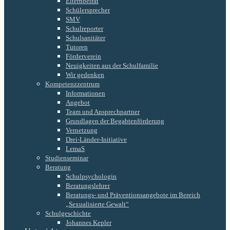
Elternbeirat
Schülersprecher
SMV
Schulreporter
Schulsanitäter
Tutoren
Förderverein
Neuigkeiten aus der Schulfamilie
Wir gedenken
Kompetenzzentrum
Informationen
Angebot
Team und Ansprechpartner
Grundlagen der Begabtenförderung
Vernetzung
Drei-Länder-Initiative
LemaS
Studienseminar
Beratung
Schulpsychologin
Beratungslehrer
Beratungs- und Präventionsangebote im Bereich
„Sexualisierte Gewalt“
Schulgeschichte
Johannes Kepler