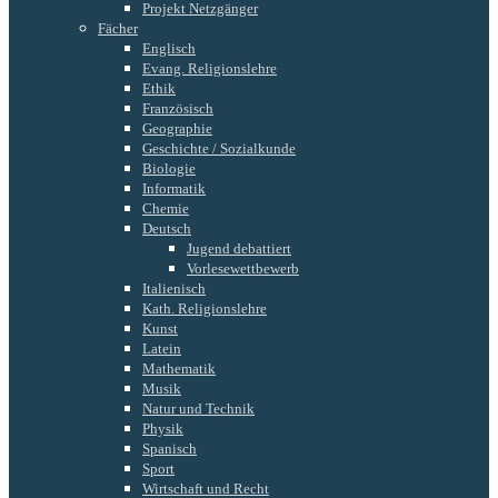
Projekt Netzgänger
Fächer
Englisch
Evang. Religionslehre
Ethik
Französisch
Geographie
Geschichte / Sozialkunde
Biologie
Informatik
Chemie
Deutsch
Jugend debattiert
Vorlesewettbewerb
Italienisch
Kath. Religionslehre
Kunst
Latein
Mathematik
Musik
Natur und Technik
Physik
Spanisch
Sport
Wirtschaft und Recht