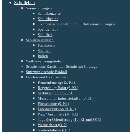
Schulleben
Veranstaltungen
Schulkonzerte
Schultheater
Ökumenische Andachten / Ethikveranstaltungen
Spendenlauf
Schulfest
Schüleraustausch
Frankreich
Spanien
Italien
Wettbewerbsangebote
Schule ohne Rassismus - Schule mit Courage
Stützpunktschule Fußball
Fahrten und Exkursionen
Kennenlerntage (5. Kl.)
Regensburg-Fahrt (6. Kl.)
Skikurse (6. und 7. Kl.)
Museum für Industriekultur (8. Kl.)
Flossenbürg (9. Kl.)
Lateinexkursion (9. Kl.)
Prag / Auschwitz (10. Kl.)
Tage der Orientierung (10. Kl. und Q13)
Weimarfahrt (Q12)
Studienfahrten (Q12)