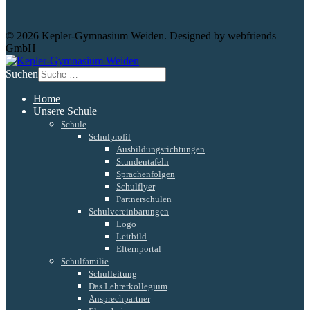
© 2026 Kepler-Gymnasium Weiden. Designed by webfriends
GmbH
Suchen
Home
Unsere Schule
Schule
Schulprofil
Ausbildungsrichtungen
Stundentafeln
Sprachenfolgen
Schulflyer
Partnerschulen
Schulvereinbarungen
Logo
Leitbild
Elternportal
Schulfamilie
Schulleitung
Das Lehrerkollegium
Ansprechpartner