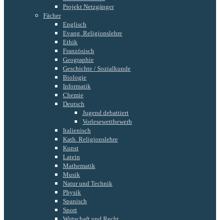
Projekt Netzgänger
Fächer
Englisch
Evang. Religionslehre
Ethik
Französisch
Geographie
Geschichte / Sozialkunde
Biologie
Informatik
Chemie
Deutsch
Jugend debattiert
Vorlesewettbewerb
Italienisch
Kath. Religionslehre
Kunst
Latein
Mathematik
Musik
Natur und Technik
Physik
Spanisch
Sport
Wirtschaft und Recht