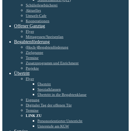
Schülerlesebücherei
Aktuelles
Umwelt-Cafe
Kooperationen
Offener Ganztag
Flyer
Mittagessen/Speiseplan
Begabtenförderung
(Hoch-)Begabtenförderung
Zielgruppe
Termine
Zusatzprogramm und Enrichment
Projekte
Übertritt
Flyer
Übertritt
Spezialklassen
Übertritt in die Begabtenklasse
Eignung
Digitaler Tag der offenen Tür
Termine
LINK ZU
Personorientierter Unterricht
Unterstufe am KGW