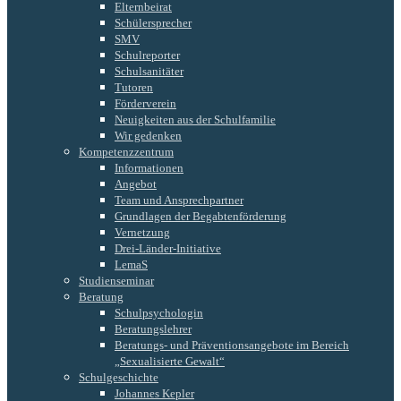
Elternbeirat
Schülersprecher
SMV
Schulreporter
Schulsanitäter
Tutoren
Förderverein
Neuigkeiten aus der Schulfamilie
Wir gedenken
Kompetenzzentrum
Informationen
Angebot
Team und Ansprechpartner
Grundlagen der Begabtenförderung
Vernetzung
Drei-Länder-Initiative
LemaS
Studienseminar
Beratung
Schulpsychologin
Beratungslehrer
Beratungs- und Präventionsangebote im Bereich
„Sexualisierte Gewalt“
Schulgeschichte
Johannes Kepler