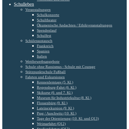
Schulleben
Veranstaltungen
Schulkonzerte
Schultheater
Ökumenische Andachten / Ethikveranstaltungen
Spendenlauf
Schulfest
Schüleraustausch
Frankreich
Spanien
Italien
Wettbewerbsangebote
Schule ohne Rassismus - Schule mit Courage
Stützpunktschule Fußball
Fahrten und Exkursionen
Kennenlerntage (5. Kl.)
Regensburg-Fahrt (6. Kl.)
Skikurse (6. und 7. Kl.)
Museum für Industriekultur (8. Kl.)
Flossenbürg (9. Kl.)
Lateinexkursion (9. Kl.)
Prag / Auschwitz (10. Kl.)
Tage der Orientierung (10. Kl. und Q13)
Weimarfahrt (Q12)
Studienfahrten (Q12)