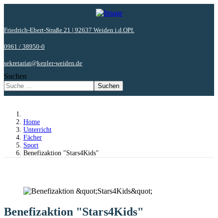
Friedrich-Ebert-Straße 21 | 92637 Weiden i.d.OPf.
0961 / 38950-0
sekretariat@kepler-weiden.de
Suchen
Suchen
Home
Unterricht
Fächer
Sport
Benefizaktion "Stars4Kids"
Benefizaktion "Stars4Kids"