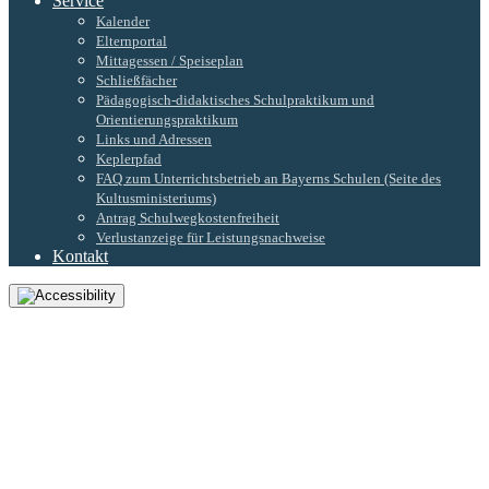
Service
Kalender
Elternportal
Mittagessen / Speiseplan
Schließfächer
Pädagogisch-didaktisches Schulpraktikum und
Orientierungspraktikum
Links und Adressen
Keplerpfad
FAQ zum Unterrichtsbetrieb an Bayerns Schulen (Seite des
Kultusministeriums)
Antrag Schulwegkostenfreiheit
Verlustanzeige für Leistungsnachweise
Kontakt