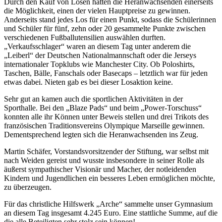
Durch den Kauf von Losen hatten die Heranwachsenden einerseits
die Möglichkeit, einen der vielen Hauptpreise zu gewinnen.
Anderseits stand jedes Los für einen Punkt, sodass die Schülerinnen
und Schüler für fünf, zehn oder 20 gesammelte Punkte zwischen
verschiedenen Fußballutensilien auswählen durften.
„Verkaufsschlager“ waren an diesem Tag unter anderem die
„Leiberl“ der Deutschen Nationalmannschaft oder die Jerseys
internationaler Topklubs wie Manchester City. Ob Poloshirts,
Taschen, Bälle, Fanschals oder Basecaps – letztlich war für jeden
etwas dabei. Nieten gab es bei dieser Losaktion keine.
Sehr gut an kamen auch die sportlichen Aktivitäten in der
Sporthalle. Bei den „Blaze Pads“ und beim „Power-Torschuss“
konnten alle ihr Können unter Beweis stellen und drei Trikots des
französischen Traditionsvereins Olympique Marseille gewinnen.
Dementsprechend legten sich die Heranwachsenden ins Zeug.
Martin Schäfer, Vorstandsvorsitzender der Stiftung, war selbst mit
nach Weiden gereist und wusste insbesondere in seiner Rolle als
äußerst sympathischer Visionär und Macher, der notleidenden
Kindern und Jugendlichen ein besseres Leben ermöglichen möchte,
zu überzeugen.
Für das christliche Hilfswerk „Arche“ sammelte unser Gymnasium
an diesem Tag insgesamt 4.245 Euro. Eine stattliche Summe, auf die
die alle Beteiligten sehr stolz sein können!