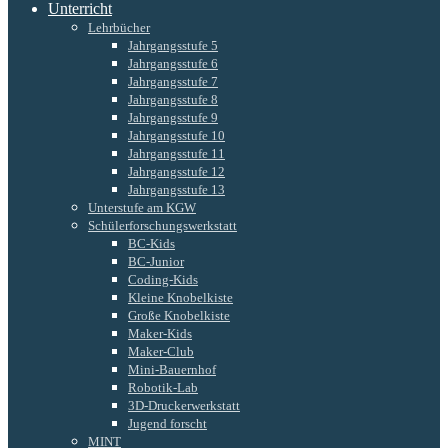
Unterricht
Lehrbücher
Jahrgangsstufe 5
Jahrgangsstufe 6
Jahrgangsstufe 7
Jahrgangsstufe 8
Jahrgangsstufe 9
Jahrgangsstufe 10
Jahrgangsstufe 11
Jahrgangsstufe 12
Jahrgangsstufe 13
Unterstufe am KGW
Schülerforschungswerkstatt
BC-Kids
BC-Junior
Coding-Kids
Kleine Knobelkiste
Große Knobelkiste
Maker-Kids
Maker-Club
Mini-Bauernhof
Robotik-Lab
3D-Druckerwerkstatt
Jugend forscht
MINT