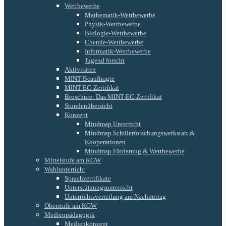
Wettbewerbe
Mathematik-Wettbewerbe
Physik-Wettbewerbe
Biologie-Wettbewerbe
Chemie-Wettbewerbe
Informatik-Wettbewerbe
Jugend forscht
Aktivitäten
MINT-Beauftragte
MINT-EC-Zertifikat
Broschüre: Das MINT-EC-Zertifikat
Stundenübersicht
Konzept
Mindmap Unterricht
Mindmap Schülerforschungswerkstatt &
Kooperationen
Mindmap Förderung & Wettbewerbe
Mittelstufe am KGW
Wahlunterricht
Sprachzertifikate
Unterstützungsunterricht
Unterrichtsverteilung am Nachmittag
Oberstufe am KGW
Medienpädagogik
Medienkonzept