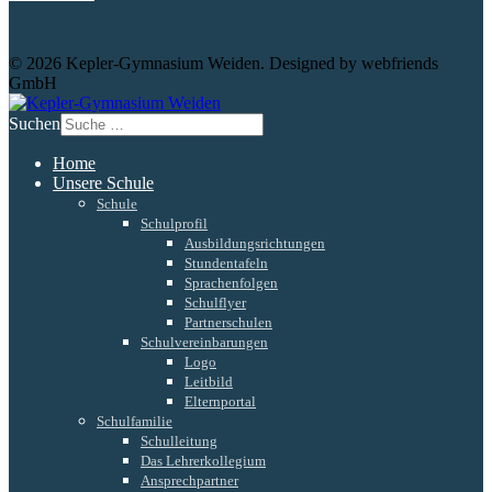
© 2026 Kepler-Gymnasium Weiden. Designed by webfriends
GmbH
Suchen
Home
Unsere Schule
Schule
Schulprofil
Ausbildungsrichtungen
Stundentafeln
Sprachenfolgen
Schulflyer
Partnerschulen
Schulvereinbarungen
Logo
Leitbild
Elternportal
Schulfamilie
Schulleitung
Das Lehrerkollegium
Ansprechpartner