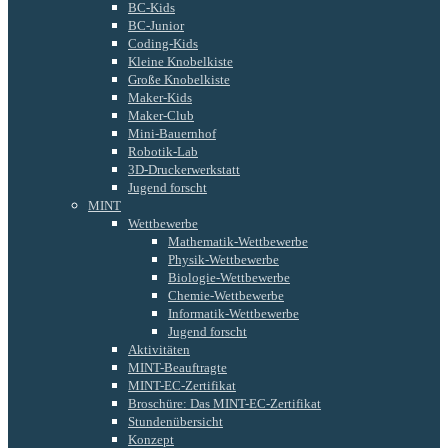
BC-Kids
BC-Junior
Coding-Kids
Kleine Knobelkiste
Große Knobelkiste
Maker-Kids
Maker-Club
Mini-Bauernhof
Robotik-Lab
3D-Druckerwerkstatt
Jugend forscht
MINT
Wettbewerbe
Mathematik-Wettbewerbe
Physik-Wettbewerbe
Biologie-Wettbewerbe
Chemie-Wettbewerbe
Informatik-Wettbewerbe
Jugend forscht
Aktivitäten
MINT-Beauftragte
MINT-EC-Zertifikat
Broschüre: Das MINT-EC-Zertifikat
Stundenübersicht
Konzept