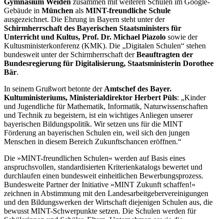
Gymnasium Weiden
zusammen mit weiteren Schulen im Google-
Gebäude in
München
als
MINT-freundliche Schule
ausgezeichnet. Die Ehrung in Bayern steht unter der
Schirmherrschaft des Bayerischen Staatsministers für
Unterricht und Kultus, Prof. Dr. Michael Piazolo
sowie der
Kultusministerkonferenz (KMK). Die „Digitalen Schulen“ stehen
bundesweit unter der Schirmherrschaft der
Beauftragten der
Bundesregierung für Digitalisierung, Staatsministerin Dorothee
Bär
.
In seinem Grußwort betonte der
Amtschef des Bayer.
Kultuministeriums, Ministerialdirektor Herbert Püls
: „Kinder
und Jugendliche für Mathematik, Informatik, Naturwissenschaften
und Technik zu begeistern, ist ein wichtiges Anliegen unserer
bayerischen Bildungspolitik. Wir setzen uns für die MINT
Förderung an bayerischen Schulen ein, weil sich den jungen
Menschen in diesem Bereich Zukunftschancen eröffnen.“
Die »MINT-freundlichen Schulen« werden auf Basis eines
anspruchsvollen, standardisierten Kriterienkatalogs bewertet und
durchlaufen einen bundesweit einheitlichen Bewerbungsprozess.
Bundesweite Partner der Initiative »MINT Zukunft schaffen!«
zeichnen in Abstimmung mit den Landesarbeitgebervereinigungen
und den Bildungswerken der Wirtschaft diejenigen Schulen aus, die
bewusst MINT-Schwerpunkte setzen. Die Schulen werden für