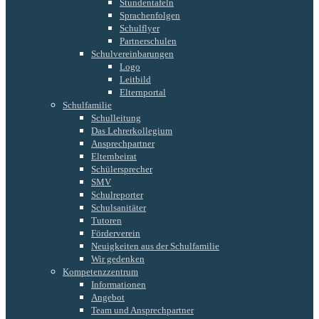
Stundentafeln
Sprachenfolgen
Schulflyer
Partnerschulen
Schulvereinbarungen
Logo
Leitbild
Elternportal
Schulfamilie
Schulleitung
Das Lehrerkollegium
Ansprechpartner
Elternbeirat
Schülersprecher
SMV
Schulreporter
Schulsanitäter
Tutoren
Förderverein
Neuigkeiten aus der Schulfamilie
Wir gedenken
Kompetenzzentrum
Informationen
Angebot
Team und Ansprechpartner