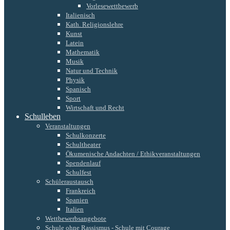
Vorlesewettbewerb
Italienisch
Kath. Religionslehre
Kunst
Latein
Mathematik
Musik
Natur und Technik
Physik
Spanisch
Sport
Wirtschaft und Recht
Schulleben
Veranstaltungen
Schulkonzerte
Schultheater
Ökumenische Andachten / Ethikveranstaltungen
Spendenlauf
Schulfest
Schüleraustausch
Frankreich
Spanien
Italien
Wettbewerbsangebote
Schule ohne Rassismus - Schule mit Courage