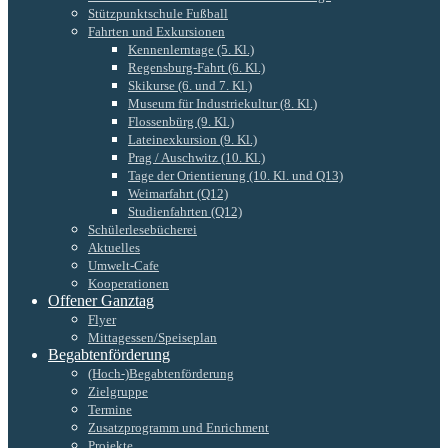
Stützpunktschule Fußball
Fahrten und Exkursionen
Kennenlerntage (5. Kl.)
Regensburg-Fahrt (6. Kl.)
Skikurse (6. und 7. Kl.)
Museum für Industriekultur (8. Kl.)
Flossenbürg (9. Kl.)
Lateinexkursion (9. Kl.)
Prag / Auschwitz (10. Kl.)
Tage der Orientierung (10. Kl. und Q13)
Weimarfahrt (Q12)
Studienfahrten (Q12)
Schülerlesebücherei
Aktuelles
Umwelt-Cafe
Kooperationen
Offener Ganztag
Flyer
Mittagessen/Speiseplan
Begabtenförderung
(Hoch-)Begabtenförderung
Zielgruppe
Termine
Zusatzprogramm und Enrichment
Projekte