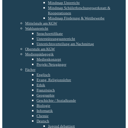
Mindmap Unterricht
Mindmap Schülerforschungswerkstatt &
Kooperationen
Mindmap Förderung & Wettbewerbe
Mittelstufe am KGW
Wahlunterricht
Sprachzertifikate
Unterstützungsunterricht
Unterrichtsverteilung am Nachmittag
Oberstufe am KGW
Medienpädagogik
Medienkonzept
Projekt Netzgänger
Fächer
Englisch
Evang. Religionslehre
Ethik
Französisch
Geographie
Geschichte / Sozialkunde
Biologie
Informatik
Chemie
Deutsch
Jugend debattiert