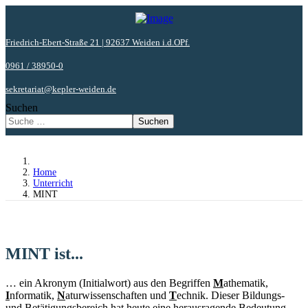
Friedrich-Ebert-Straße 21 | 92637 Weiden i.d.OPf.
0961 / 38950-0
sekretariat@kepler-weiden.de
Suchen
Suchen
Home
Unterricht
MINT
MINT ist...
… ein Akronym (Initialwort) aus den Begriffen
M
athematik,
I
nformatik,
N
aturwissenschaften und
T
echnik. Dieser Bildungs-
und Betätigungsbereich hat heute eine herausragende Bedeutung.